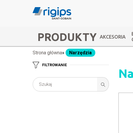
Przejdź
do
treści
Main
PRODUKTY
AKCESORIA
navigation
Strona główna
Narzędzia
Ścieżka
-
FILTROWANIE
nawigacyjna
submenu
Na