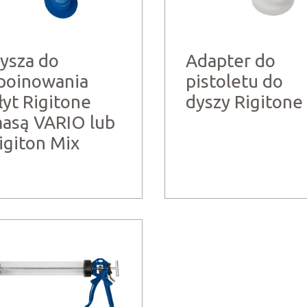
ysza do
Adapter do
poinowania
pistoletu do
łyt Rigitone
dyszy Rigitone
asą VARIO lub
igiton Mix