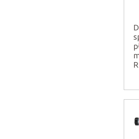
D
s
p
m
R