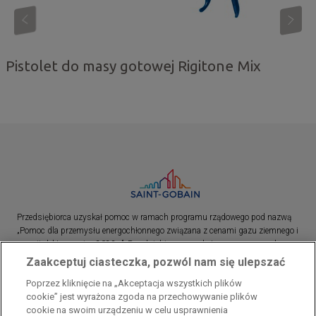
Pistolet do masy gotowej Rigitone Mix
Przedsiębiorca uzyskał pomoc w ramach programu rządowego pod nazwą
„Pomoc dla przemysłu energochłonnego związana z cenami gazu ziemnego i
energii elektrycznej w 2023 r.”. Przedsiębiorca uzyskał pomoc w ramach
programu rządowego pod nazwą: „Pomoc dla sektorów energochłonnych
Zaakceptuj ciasteczka, pozwól nam się ulepszać
związana z nagłymi wzrostami cen gazu ziemnego i energii elektrycznej w
Poprzez kliknięcie na „Akceptacja wszystkich plików
2022 r.”
cookie” jest wyrażona zgoda na przechowywanie plików
cookie na swoim urządzeniu w celu usprawnienia