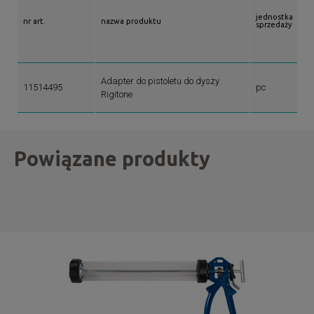
jednostka
nr art.
nazwa produktu
sprzedaży
Adapter do pistoletu do dyszy
11514495
pc
Rigitone
Powiązane produkty