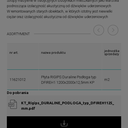
Stropy masywne w tradycyjnych budynkach mieszkalnych jako warstwa
krawędziom oraz nadrukowanym punktom wyznaczającym położenie
podnosząca izolacyjność akustyczną od dźwięków uderzeniowych
wkrętów.
W remontowanych starych obiektach, w których istotny jest niewielki
ciężar oraz izolacyjność akustyczna od dźwięków uderzeniowych
ASORTYMENT
jednostka
nr art.
nazwa produktu
sprzedaży
Płyta RIGIPS Duraline Podłoga typ
11621012
m2
DFIREH1 1200x2000x12,5mm KP
Do pobrania
KT_Rigips_DURALINE_PODLOGA_typ_DFIREH1125_
mm.pdf