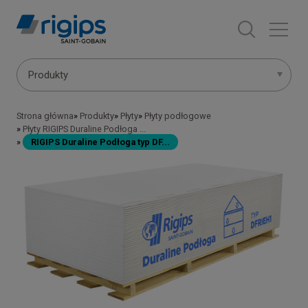
Przejdź
do
treści
Main
Produkty
navigation
Strona główna
Produkty
Płyty
Płyty podłogowe
Ścieżka
-
Płyty RIGIPS Duraline Podłoga ...
RIGIPS Duraline Podłoga typ DF...
nawigacyjna
submenu