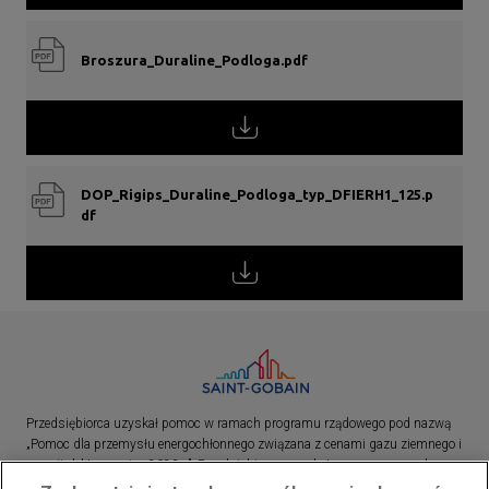
Broszura_Duraline_Podloga.pdf
DOP_Rigips_Duraline_Podloga_typ_DFIERH1_125.p
df
Przedsiębiorca uzyskał pomoc w ramach programu rządowego pod nazwą
„Pomoc dla przemysłu energochłonnego związana z cenami gazu ziemnego i
energii elektrycznej w 2023 r.”. Przedsiębiorca uzyskał pomoc w ramach
programu rządowego pod nazwą: „Pomoc dla sektorów energochłonnych