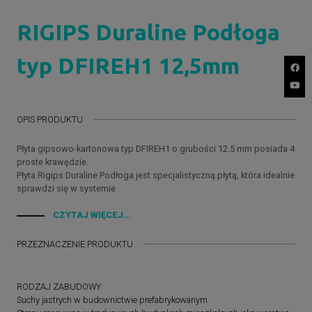
RIGIPS Duraline Podłoga
typ DFIREH1 12,5mm
OPIS PRODUKTU
Płyta gipsowo-kartonowa typ DFIREH1 o grubości 12.5 mm posiada 4
proste krawędzie.
Płyta Rigips Duraline Podłoga jest specjalistyczną płytą, która idealnie
sprawdzi się w systemie
suchego jastrychu.
Wyróżnia się wyjątkową wytrzymałością na uderzenia i sztywnością.
CZYTAJ WIĘCEJ...
Łączy zalety płyt gipsowo-kartonowych ogólnego przeznaczenia
oraz płyt specjalistycznych ze względu na swoje parametry
PRZEZNACZENIE PRODUKTU
mechaniczne i wytrzymałościowe.
Zapewnia bezpieczeństwo pożarowe dzięki wysokiej odporności na
działanie ognia.
RODZAJ ZABUDOWY:
Cechuje ją podwyższona odporność na działanie wilgoci.
Suchy jastrych w budownictwie prefabrykowanym
Pozwala na wygodny i precyzyjny montaż dzięki 4 prostym