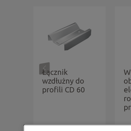
Łącznik
W
wzdłużny do
o
profili CD 60
e
r
pr