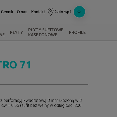
Cennik
O nas
Kontakt
Gdzie kupić
PŁYTY SUFITOWE
PŁYTY
PROFILE
WE
KASETONOWE
TRO 71
 z perforacją kwadratową 3 mm ułożoną w 8
αw = 0,55 (sufit bez wełny w odległości 200