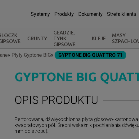
Systemy
Produkty
Dokumenty
Strefa klienta
GŁADZIE,
BLOCZKI
MASY
GRUNTY
TYNKI
KLEJE
GIPSOWE
SZPACHLO
GIPSOWE
wane
Płyty Gyptone BIG
GYPTONE BIG QUATTRO 71
GYPTONE BIG QUAT
OPIS PRODUKTU
Perforowana, dźwiękochłonna płyta gipsowo-kartonowa
kwadratowych pól. Średni wskaźnik pochłaniania dźwięku 
mm od stropu).