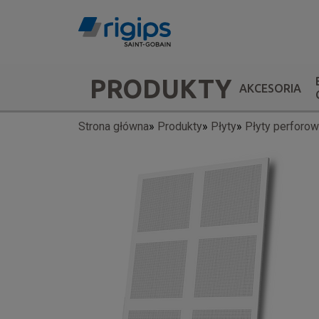
Przejdź
do
treści
Main
PRODUKTY
AKCESORIA
navigation
Strona główna
Produkty
Płyty
Płyty perforo
Ścieżka
-
nawigacyjna
submenu