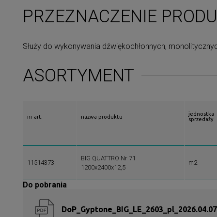
PRZEZNACZENIE PROD
Służy do wykonywania dźwiękochłonnych, monolitycznych
ASORTYMENT
jednostka
nr art.
nazwa produktu
sprzedaży
BIG QUATTRO Nr 71
11514373
m2
1200x2400x12,5
Do pobrania
DoP_Gyptone_BIG_LE_2603_pl_2026.04.07