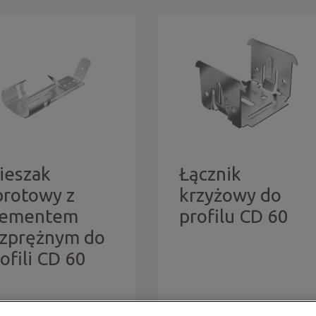
ieszak
Łącznik
brotowy z
krzyżowy do
lementem
profilu CD 60
ozprężnym do
ofili CD 60