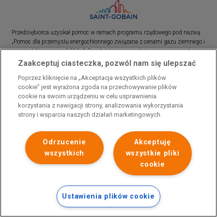
Przedsiębiorca uzyskał pomoc w ramach programu rządowego pod nazwą
„Pomoc dla przemysłu energochłonnego związana z cenami gazu ziemnego i
energii elektrycznej w 2023 r.”. Przedsiębiorca uzyskał pomoc w ramach
programu rządowego pod nazwą: „Pomoc dla sektorów energochłonnych
Zaakceptuj ciasteczka, pozwól nam się ulepszać
związana z nagłymi wzrostami cen gazu ziemnego i energii elektrycznej w
Poprzez kliknięcie na „Akceptacja wszystkich plików
2022 r.”
cookie” jest wyrażona zgoda na przechowywanie plików
cookie na swoim urządzeniu w celu usprawnienia
korzystania z nawigacji strony, analizowania wykorzystania
strony i wsparcia naszych działań marketingowych.
Odrzucenie
Akceptuję
wszystkich
wszystkie pliki
cookie
Ustawienia plików cookie
Polityka prywatności
Skontaktuj się z nami
Stopka