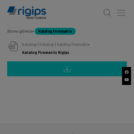
Przejdź
do
treści
Strona główna
Katalog Firematrix
Ścieżka
Katalogi | Katalogi | Katalog Firematrix
nawigacyjna
Katalog Firematrix Rigips