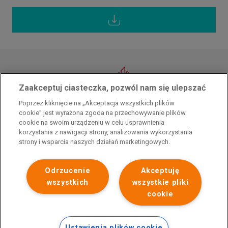
Zaakceptuj ciasteczka, pozwól nam się ulepszać
Przedsiębiorca uzyskał pomoc w ramach programu rządowego pod nazwą
Poprzez kliknięcie na „Akceptacja wszystkich plików
„Pomoc dla przemysłu energochłonnego związana z cenami gazu ziemnego i
cookie” jest wyrażona zgoda na przechowywanie plików
energii elektrycznej w 2023 r.”. Przedsiębiorca uzyskał pomoc w ramach
cookie na swoim urządzeniu w celu usprawnienia
programu rządowego pod nazwą: „Pomoc dla sektorów energochłonnych
korzystania z nawigacji strony, analizowania wykorzystania
związana z nagłymi wzrostami cen gazu ziemnego i energii elektrycznej w
strony i wsparcia naszych działań marketingowych.
2022 r.”
Odrzucenie
Akceptuję
wszystkich
wszystkie pliki
cookie
Ustawienia plików cookie