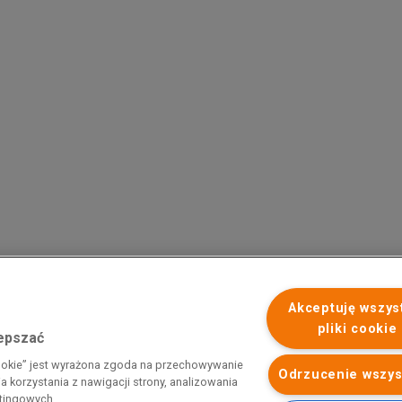
Akceptuję wszys
pliki cookie
lepszać
 programu rządowego pod nazwą „Pomoc dla przemysłu
cookie” jest wyrażona zgoda na przechowywanie
iemnego i energii elektrycznej w 2023 r.”. Przedsiębiorca uzyskał
Odrzucenie wszys
 korzystania z nawigacji strony, analizowania
 nazwą: „Pomoc dla sektorów energochłonnych związana z nagłymi
etingowych.