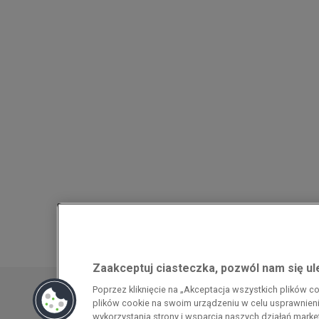
Zaakceptuj ciasteczka, pozwól nam się u
Przedsiębiorca uzyskał pomoc w ramach
Poprzez kliknięcie na „Akceptacja wszystkich plików 
energochłonnego związana z cenami gazu z
plików cookie na swoim urządzeniu w celu usprawnienia
pomoc w ramach programu rządowego pod
wykorzystania strony i wsparcia naszych działań mark