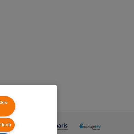
tkie
tkich