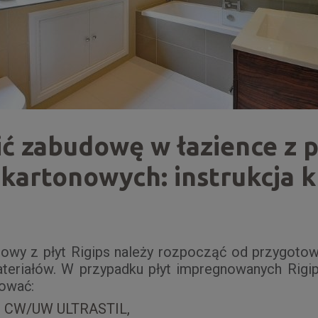
ić zabudowę w łazience z p
kartonowych: instrukcja k
owy z płyt Rigips należy rozpocząć od przygotow
ateriałów. W przypadku płyt impregnowanych Rigi
ować:
PS CW/UW ULTRASTIL,