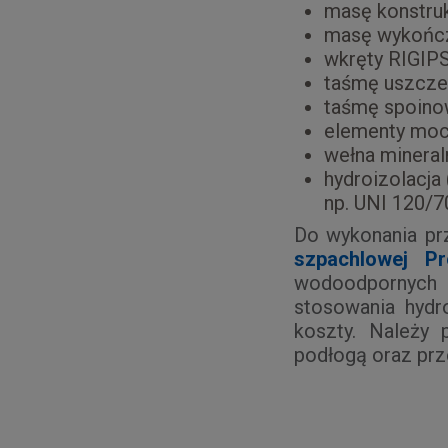
masę konstruk
masę wykończ
wkręty RIGIPS
taśmę uszczel
taśmę spoino
elementy mocu
wełna mineral
hydroizolacja 
np. UNI 120/7
Do wykonania pr
szpachlowej 
wodoodpornych 
stosowania hydr
koszty. Należy 
podłogą oraz prze