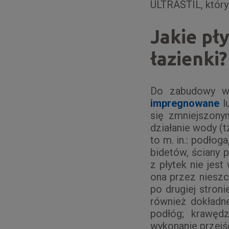
ULTRASTIL, który
Jakie pł
łazienki?
Do zabudowy w 
impregnowane
l
się zmniejszony
działanie wody (t
to m. in.: podłog
bidetów, ściany p
z płytek nie jes
ona przez niesz
po drugiej stroni
również dokładne
podłóg; krawęd
wykonanie przejść 