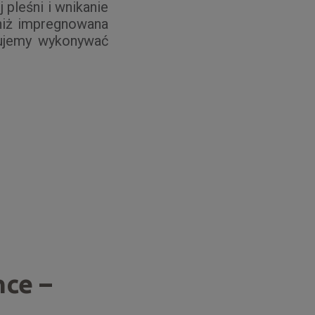
pleśni i wnikanie
iż impregnowana
anujemy wykonywać
nce –