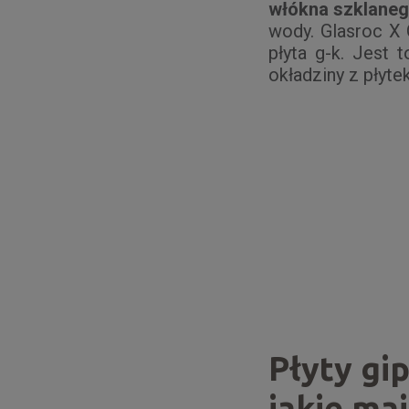
włókna szklane
wody. Glasroc X
płyta g-k. Jest 
okładziny z płyte
Płyty gi
jakie ma