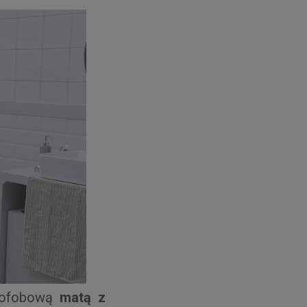
rofobową
matą z