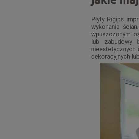
Płyty Rigips im
wykonania ścian
wpuszczonym oś
lub zabudowy b
nieestetycznych 
dekoracyjnych lub