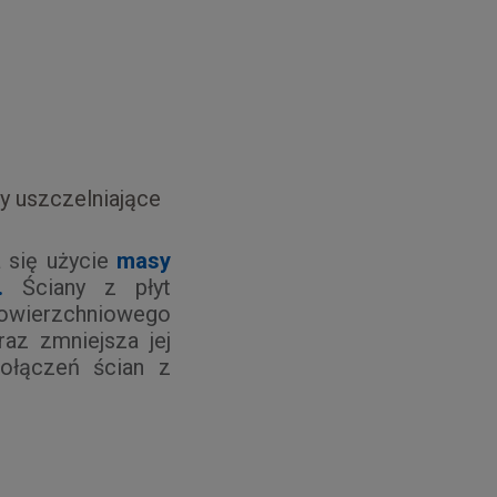
my uszczelniające
 się użycie
masy
.
Ściany z płyt
owierzchniowego
az zmniejsza jej
połączeń ścian z