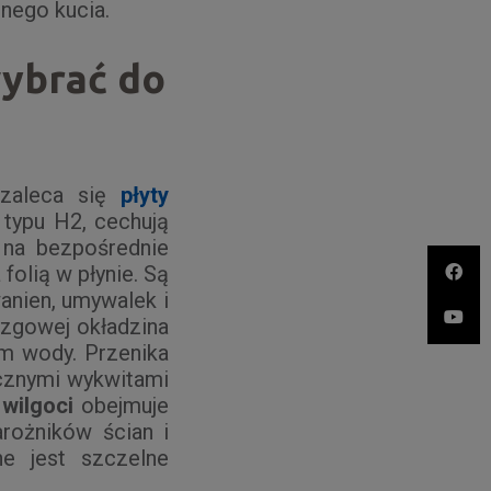
nego kucia.
wybrać do
 zaleca się
płyty
 typu H2, cechują
 na bezpośrednie
folią w płynie. Są
wanien, umywalek i
ryzgowej okładzina
em wody. Przenika
cznymi wykwitami
wilgoci
obejmuje
arożników ścian i
e jest szczelne