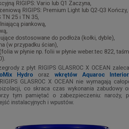
cyjną RIGIPS: Vario lub Q1 Zaczyna,
eniową RIGIPS: Premium Light lub Q2-Q3 Kończy,
 TN 25 i TN 35,
niającą piankową,
wą,
jące dostosowane do podłoża (kołki, dyble),
na (w przypadku ścian),
(folia w płynie np. folii w płynie weber.tec 822, taś
0).
zegrody z płyt RIGIPS GLASROC X OCEAN zaleca
ProMix Hydro
oraz
wkrętów Aquaroc Interior
RIGIPS GLASROC X OCEAN nie wymagają całop
oizolacji, co skraca czas wykonania zabudowy or
przy tym pamiętać o zabezpieczeniu: naroży, 
jść instalacyjnych i wpustów.