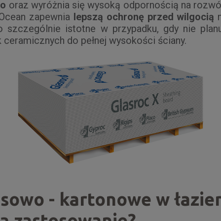
go
oraz wyróżnia się wysoką odpornością na rozwój 
 Ocean zapewnia
lepszą ochronę przed wilgocią
n
to szczególnie istotne w przypadku, gdy nie pl
k ceramicznych do pełnej wysokości ściany.
psowo - kartonowe w łazie
ją zastosowanie?