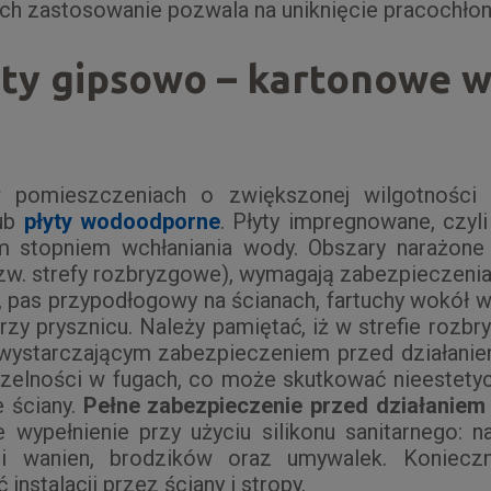
ch zastosowanie pozwala na uniknięcie pracochłon
yty gipsowo – kartonowe 
pomieszczeniach o zwiększonej wilgotności
ub
płyty wodoodporne
. Płyty impregnowane, czyli
m stopniem wchłaniania wody. Obszary narażone
zw. strefy rozbryzgowe), wymagają zabezpieczenia 
a, pas przypodłogowy na ścianach, fartuchy wokół 
rzy prysznicu. Należy pamiętać, iż w strefie rozb
t wystarczającym zabezpieczeniem przed działani
czelności w fugach, co może skutkować nieestety
e ściany.
Pełne zabezpieczenie przed działaniem 
 wypełnienie przy użyciu silikonu sanitarnego: n
zi wanien, brodzików oraz umywalek. Konieczn
instalacji przez ściany i stropy.