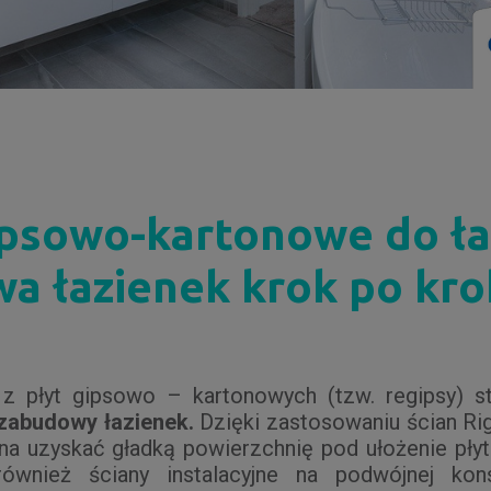
ipsowo-kartonowe do łaz
a łazienek krok po kr
 z płyt gipsowo – kartonowych (tzw. regipsy) 
 zabudowy łazienek.
Dzięki zastosowaniu ścian Ri
a uzyskać gładką powierzchnię pod ułożenie pły
również ściany instalacyjne na podwójnej konst