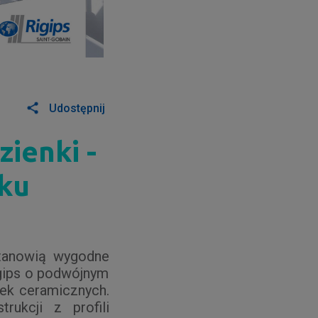
Udostępnij
ienki -
oku
stanowią wygodne
gips o podwójnym
tek ceramicznych.
rukcji z profili