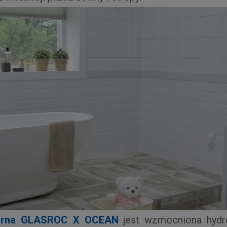
orna
GLASROC X OCEAN
jest wzmocniona hyd