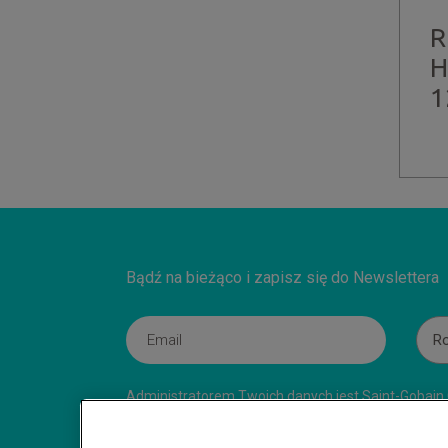
R
H
1
Bądź na bieżąco i zapisz się do Newslettera
Ro
Administratorem Twoich danych jest Saint-Gobain C
Nasze akta rejestrowe prowadzi Sąd Rejonowy w G