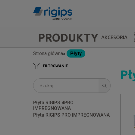
Przejdź
do
treści
Main
PRODUKTY
AKCESORIA
navigation
Strona główna
Płyty
Ścieżka
-
FILTROWANIE
nawigacyjna
submenu
Pł
Płyta RIGIPS 4PRO
IMPREGNOWANA
Płyta RIGIPS PRO IMPREGNOWANA