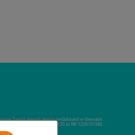
chronie Twoich danych. Nasza siedziba jest w Gliwicach.
apitał zakładowy 314 627 500,00 zł, NIP 5220101585.