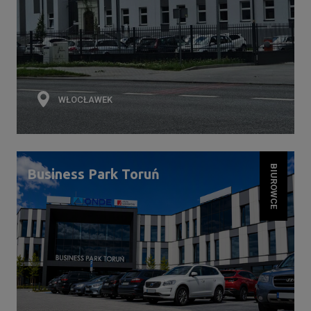
WŁOCŁAWEK
BIUROWCE
Business Park Toruń