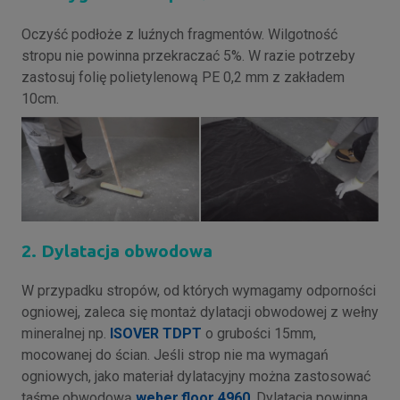
Oczyść podłoże z luźnych fragmentów. Wilgotność
stropu nie powinna przekraczać 5%. W razie potrzeby
zastosuj folię polietylenową PE 0,2 mm z zakładem
10cm.
2. Dylatacja obwodowa
W przypadku stropów, od których wymagamy odporności
ogniowej, zaleca się montaż dylatacji obwodowej z wełny
mineralnej np.
ISOVER TDPT
o grubości 15mm,
mocowanej do ścian. Jeśli strop nie ma wymagań
ogniowych, jako materiał dylatacyjny można zastosować
taśmę obwodową
weber.floor 4960
. Dylatacja powinna