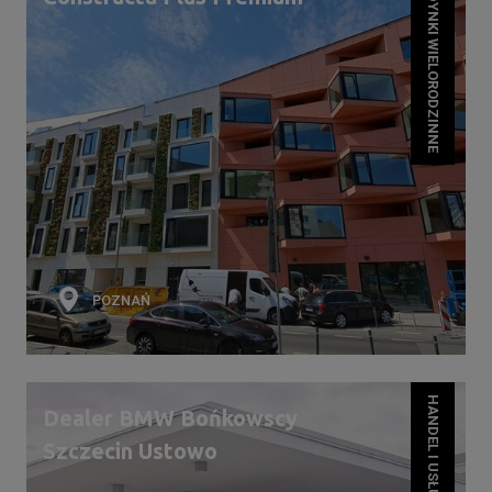
BUDYNKI WIELORODZINNE
POZNAŃ
HANDEL I USŁUGI
Dealer BMW Bońkowscy
Szczecin Ustowo