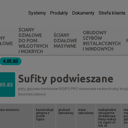
Systemy
Produkty
Dokumenty
Strefa klienta
ŚCIANY
OBUDOWY
DZIAŁOWE
ŚCIANY
NY
SZYBÓW
DO POM.
DZIAŁOWE
AŁOWE
INSTALACYJNYCH
WILGOTNYCH
MASYWNE
I WINDOWYCH
I MOKRYCH
4.05.83
Sufity podwieszane
.05.83
płyty gipsowo-kartonowe RIGIPS PRO mocowane na konstrukcji krzyż
(bezwieszakowy)
zwa wariantu
konstrukcja
grubość
masa
maksymalne
ma
główna z
zabudowy
zabudowy
obciążenie
ro
profili
dodatkowe
pro
rigips
klasy reakcji
gł
na ogień a1
ua
lub a2