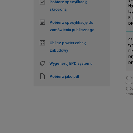
Pobierz specyfikację
Hy
skróconą
ty
Fi
Pobierz specyfikację do
D
zamówienia publicznego
gr
Oblicz powierzchnię
ty
zabudowy
Fi
DF
D
Wygeneruj EPD systemu
Pobierz jako pdf
1) D
2) B
3) O
nośn