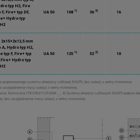
dro typ H2, Fire
1)
2)
p F, Fire+ typ DF,
UA 50
108
36
16
re+ Hydro typ
FH2
. 2x15+2x12,5 mm
p A, Hydro typ H2,
1)
2)
re typ F, Fire+ typ
UA 50
125
52
10
,Fire+ Hydro typ
FH2
la proponowanego systemu okładziny sufitowej RIGIPS, bez izolacji z wełny mineralnej.
ez uwzględnienia masy izolacji z wełny mineralnej.
pinia Techniczna ITB 0785/11/R55NK. __ 4) Systemy okładzin sufitowych RIGIPS podane d
ej, bez uwzględnienia masy izolacji z wełny mineralnej.