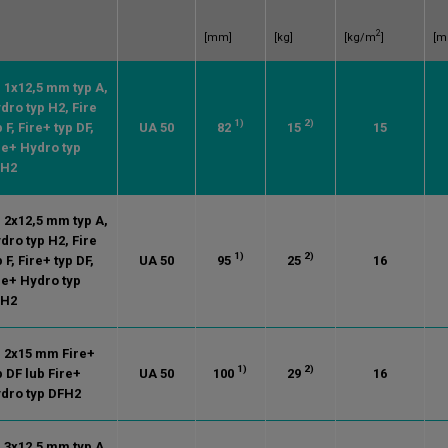
2
[mm]
[kg]
[kg/m
]
[m
. 1x12,5 mm typ A,
dro typ H2, Fire
1)
2)
p F, Fire+ typ DF,
UA 50
82
15
15
re+ Hydro typ
FH2
. 2x12,5 mm typ A,
dro typ H2, Fire
1)
2)
p F, Fire+ typ DF,
UA 50
95
25
16
re+ Hydro typ
FH2
. 2x15 mm Fire+
1)
2)
p DF lub Fire+
UA 50
100
29
16
dro typ DFH2
. 3x12,5 mm typ A,