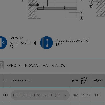
Grubość
Masa zabudowy [kg]
zabudowy [mm]
2)
15
1)
82
ZAPOTRZEBOWANIE MATERIAŁOWE
cena
l.p.
nazwa wariantu
jedn.
jedn.
zużycie*
pln
m2
19.37
1.00
1