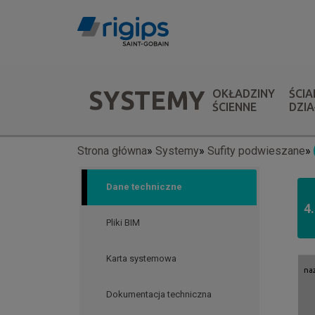
Przejdź
do
treści
Menu
SYSTEMY
OKŁADZINY
ŚCIA
systemów
ŚCIENNE
DZI
Strona główna
Systemy
Sufity podwieszane
Ścieżka
nawigacyjna
Dane techniczne
4
Pliki BIM
Karta systemowa
na
Dokumentacja techniczna