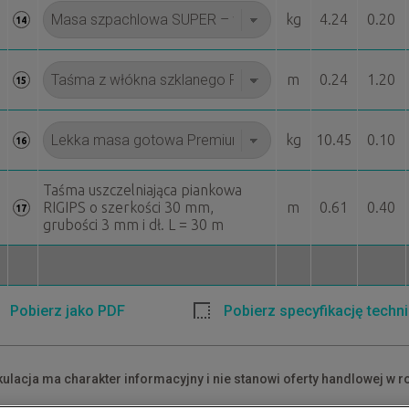
kg
4.24
0.20
14
m
0.24
1.20
15
kg
10.45
0.10
16
Taśma uszczelniająca piankowa
RIGIPS o szerkości 30 mm,
m
0.61
0.40
17
grubości 3 mm i dł. L = 30 m
Pobierz jako PDF
Pobierz specyfikację techn
kulacja ma charakter informacyjny i nie stanowi oferty handlowej w r