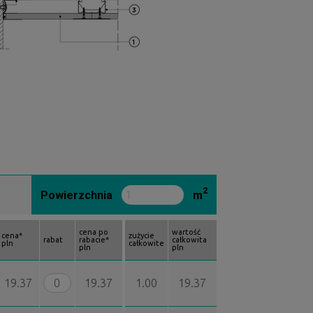
2
Powierzchnia
m
cena po
wartość
cena*
zużycie
rabat
rabacie*
całkowita
pln
całkowite
pln
pln
19.37
19.37
1.00
19.37