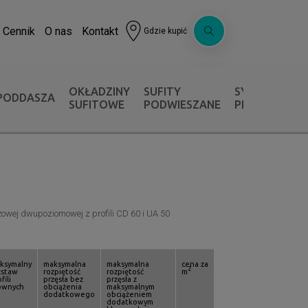
Cennik
O nas
Kontakt
Gdzie kupić
OKŁADZINY
SUFITY
SYSTEMY OC
PODDASZA
SUFITOWE
PODWIESZANE
PRZECIWPOŻ
owej dwupoziomowej z profili CD 60 i UA 50
ksymalny
maksymalna
maksymalna
cena za
2
zstaw
rozpiętość
rozpiętość
m
fili
przęsła bez
przęsła z
ównych
obciążenia
maksymalnym
dodatkowego
obciążeniem
dodatkowym