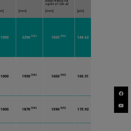
klasy reakcji na
ogień a1 lub a2
m]
[mm]
[mm]
[pln]
3)
4)
3)
4)
1000
2290
1820
144.62
3)
4)
3)
4)
1000
1930
1650
165.31
3)
4)
3)
4)
1000
1870
1590
173.92