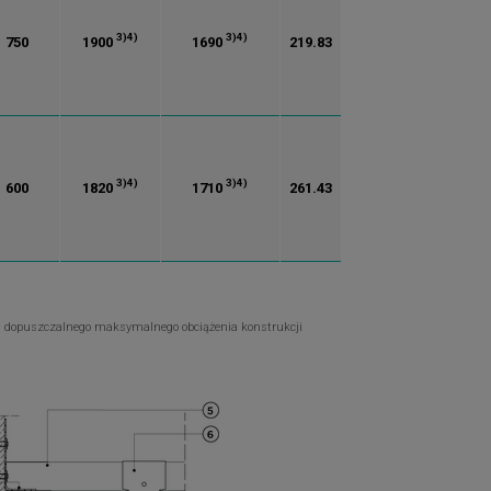
3)
4)
3)
4)
750
1900
1690
219.83
3)
4)
3)
4)
600
1820
1710
261.43
la dopuszczalnego maksymalnego obciążenia konstrukcji