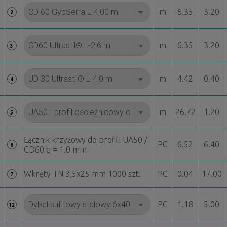
m
6.35
3.20
2
m
6.35
3.20
3
m
4.42
0.40
4
m
26.72
1.20
5
Łącznik krzyżowy do profili UA50 /
PC
6.52
6.40
6
CD60 g = 1.0 mm
Wkręty TN 3,5x25 mm 1000 szt.
PC
0.04
17.00
7
PC
1.18
5.00
12