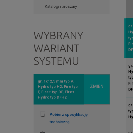
Katalogi i broszury
gr
WYBRANY
Hy
ty
Fi
WARIANT
D
SYSTEMU
gr
Hy
ty
gr. 1x12,5 mm typ A,
Fi
ZMIEŃ
Hydro typ H2, Fire typ
D
F, Fire+ typ DF, Fire+
Hydro typ DFH2
gr
ty
Pobierz specyfikację
Hy
techniczną
gr