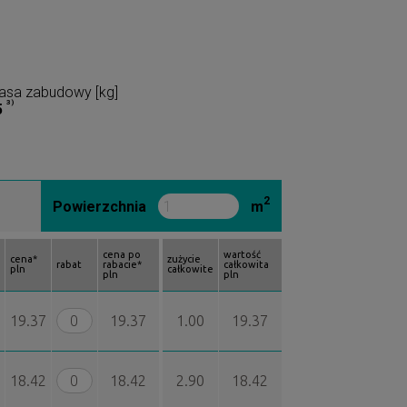
asa zabudowy [kg]
3)
5
2
Powierzchnia
m
cena po
wartość
cena*
zużycie
rabat
rabacie*
całkowita
pln
całkowite
pln
pln
19.37
19.37
1.00
19.37
18.42
18.42
2.90
18.42