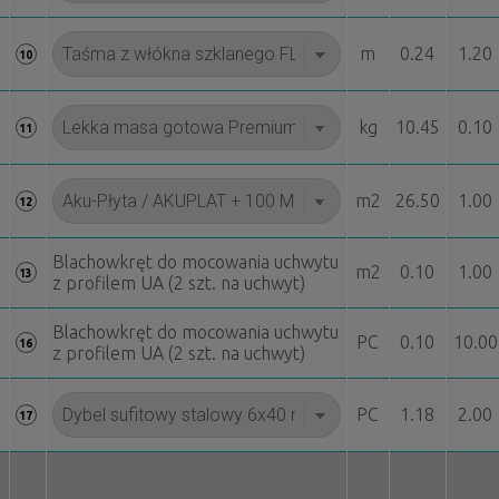
m
0.24
1.20
10
kg
10.45
0.10
11
m2
26.50
1.00
12
Blachowkręt do mocowania uchwytu
m2
0.10
1.00
13
z profilem UA (2 szt. na uchwyt)
Blachowkręt do mocowania uchwytu
PC
0.10
10.00
16
z profilem UA (2 szt. na uchwyt)
PC
1.18
2.00
17