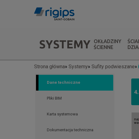
Przejdź
do
treści
Menu
SYSTEMY
OKŁADZINY
ŚCIA
systemów
ŚCIENNE
DZI
Strona główna
Systemy
Sufity podwieszane
Ścieżka
nawigacyjna
Dane techniczne
4
Pliki BIM
Karta systemowa
na
wa
Dokumentacja techniczna