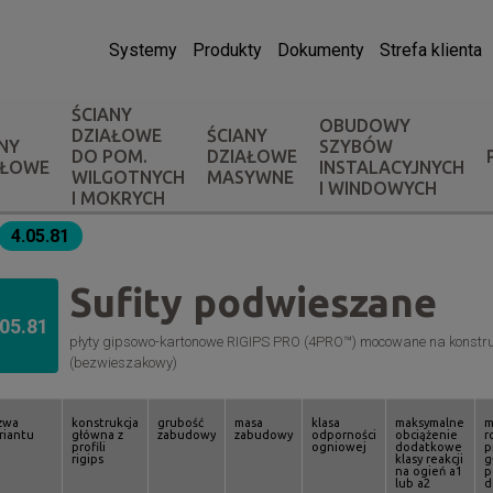
Systemy
Produkty
Dokumenty
Strefa klienta
ŚCIANY
OBUDOWY
DZIAŁOWE
ŚCIANY
NY
SZYBÓW
DO POM.
DZIAŁOWE
AŁOWE
INSTALACYJNYCH
WILGOTNYCH
MASYWNE
I WINDOWYCH
I MOKRYCH
4.05.81
Sufity podwieszane
.05.81
płyty gipsowo-kartonowe RIGIPS PRO (4PRO™) mocowane na konstrukc
(bezwieszakowy)
zwa
konstrukcja
grubość
masa
klasa
maksymalne
m
riantu
główna z
zabudowy
zabudowy
odporności
obciążenie
r
profili
ogniowej
dodatkowe
p
rigips
klasy reakcji
g
na ogień a1
p
lub a2
d