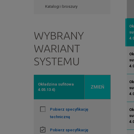
Katalogi i broszury
Ok
WYBRANY
su
4.
WARIANT
Ok
SYSTEMU
su
4.
Ok
Okładzina sufitowa
ZMIEŃ
su
4.05.13 4)
4.
Pobierz specyfikację
Ok
su
techniczną
4.
Pobierz specyfikację