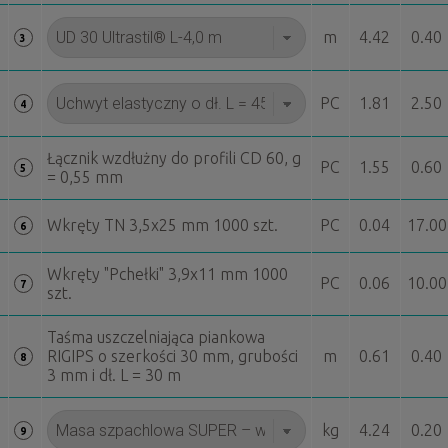
m
4.42
0.40
3
PC
1.81
2.50
4
Łącznik wzdłużny do profili CD 60, g
PC
1.55
0.60
5
= 0,55 mm
Wkręty TN 3,5x25 mm 1000 szt.
PC
0.04
17.00
6
Wkręty "Pchełki" 3,9x11 mm 1000
PC
0.06
10.00
7
szt.
Taśma uszczelniająca piankowa
RIGIPS o szerkości 30 mm, grubości
m
0.61
0.40
8
3 mm i dł. L = 30 m
kg
4.24
0.20
9