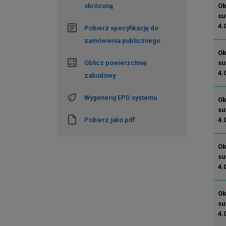
Ok
skróconą
su
4.
Pobierz specyfikację do
zamówienia publicznego
Ok
su
Oblicz powierzchnię
4.
zabudowy
Wygeneruj EPD systemu
Ok
su
4.
Pobierz jako pdf
Ok
su
4.
Ok
su
4.