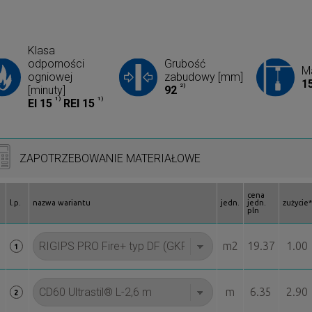
Klasa
odporności
Grubość
M
ogniowej
zabudowy [mm]
1
2)
[minuty]
92
1)
1)
EI 15
REI 15
ZAPOTRZEBOWANIE MATERIAŁOWE
cena
l.p.
nazwa wariantu
jedn.
jedn.
zużycie*
pln
m2
19.37
1.00
1
m
6.35
2.90
2