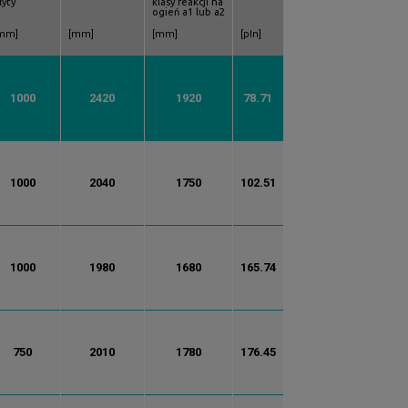
łyty
klasy reakcji na
ogień a1 lub a2
mm]
[mm]
[mm]
[pln]
1000
2420
1920
78.71
1000
2040
1750
102.51
1000
1980
1680
165.74
750
2010
1780
176.45