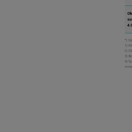
Ok
su
4.
*) O
1) K
2) D
3) B
4) S
mine