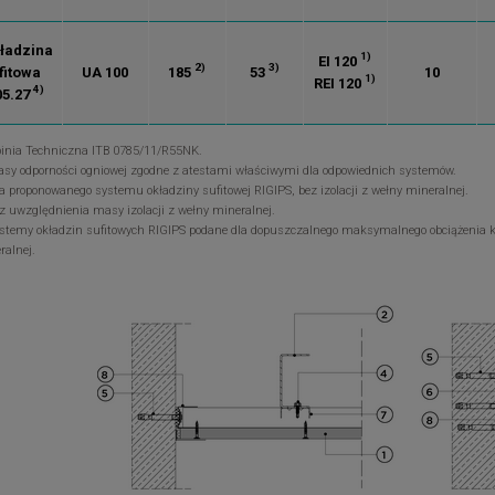
ładzina
1)
EI 120
2)
3)
fitowa
UA 100
185
53
10
1)
REI 120
4)
05.27
pinia Techniczna ITB 0785/11/R55NK.
lasy odporności ogniowej zgodne z atestami właściwymi dla odpowiednich systemów.
la proponowanego systemu okładziny sufitowej RIGIPS, bez izolacji z wełny mineralnej.
ez uwzględnienia masy izolacji z wełny mineralnej.
ystemy okładzin sufitowych RIGIPS podane dla dopuszczalnego maksymalnego obciążenia ko
ralnej.