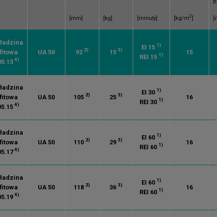
p
2
[mm]
[kg]
[minuty]
[kg/m
]
[
ładzina
1)
EI 15
2)
3)
fitowa
UA 50
92
15
15
1)
REI 15
4)
05.13
ładzina
1)
EI 30
2)
3)
fitowa
UA 50
105
25
16
1)
REI 30
4)
05.15
ładzina
1)
EI 60
2)
3)
fitowa
UA 50
110
29
16
1)
REI 60
4)
05.17
ładzina
1)
EI 60
2)
3)
fitowa
UA 50
118
36
16
1)
REI 60
4)
05.19