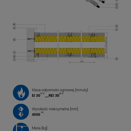
Klasa odporności ogniowej [minuty]
1)
*)
2)
*)
EI 30
__REI 30
Wysokość maksymalna [mm]
**)
4500
Masa [kg]