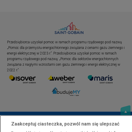
Przedsiębiorca uzyskał pomoc w ramach programu rządowego pod nazwą
„Pomoc dla przemysłu energochłonnego związana z cenami gazu ziemnego i
energii elektrycznej w 2023 r.”. Przedsiębiorca uzyskał pomoc w ramach
programu rządowego pod nazwą: „Pomoc dla sektorów energochłonnych
związana z nagłymi wzrostami cen gazu ziemnego i energii elektrycznej w
2022 r.”
Zaakceptuj ciasteczka, pozwól nam się ulepszać