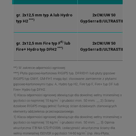
gr. 2x12,5 mm typ A lub Hydro
2xCW/UW 50
o
***)
typ H2
GypSerra®/ULTRASTIL®
4)
gr. 2x12,5 mm Fire typ F
lub
2xCW/UW 50
o
***)
Fire+ Hydro typ DFH2
GypSerra®/ULTRASTIL®
**) W zakresie odporności ogniowej
***) Płyta gipsowo-kartonowa RIGIPS typ. DFRIEH1 lub płyty gipsowe
RIGIPS typ GM-F, GM-FH1 mogą być stosowane zamiennie z płytami
gipsowo-kartonowymi typu: A, Hydro typ H2, Fire typ F, Fire+ typ DF lub
Fire+ Hydro typ DFH2.
1) Klasa odporności ogniowej obowiązuje dla dowolnej wełny mineralnej o
3
gęstości co najmniej 10 kg/m
i grubości min. 50 mm. __ 2) Ściany
działowe RIGIPS mogą pełnić funkcję ścian działowych stanowiących
elementy oddzielenia przeciwpożarowego.
1) Klasa odporności ogniowej obowiązuje dla dowolnej wełny mineralnej o
3
gęstości co najmniej 10 kg/m
i grubości min. 50 mm. __ 3) Opinia
akustyczna ITB NA-572/P/2006; izolacyjność akustyczna ściany dla
3
wełny mineralnej ISOVER o gęstości 14-60 kg/m
(np. Aku-Płyta,