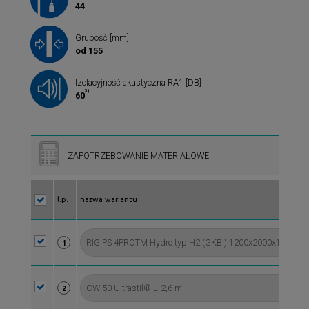
44
Grubość [mm]
od 155
Izolacyjność akustyczna RA1 [DB]
3)
60
ZAPOTRZEBOWANIE MATERIAŁOWE
l.p.
nazwa wariantu
1
2