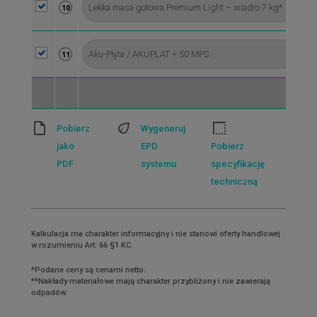
10
11
Pobierz
Wygeneruj
jako
EPD
Pobierz
PDF
systemu
specyfikację
techniczną
Kalkulacja ma charakter informacyjny i nie stanowi oferty handlowej
w rozumieniu Art. 66 §1 KC.
*Podane ceny są cenami netto.
**Nakłady materiałowe mają charakter przybliżony i nie zawierają
odpadów.