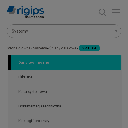
Przejdź
do
treści
Menu
Systemy
systemów
Strona główna
Systemy
Ściany działowe
3.41.051
Ścieżka
nawigacyjna
Dane techniczne
Pliki BIM
Karta systemowa
Dokumentacja techniczna
Katalogi i broszury