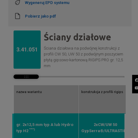
Wygeneruj EPD systemu
Pobierz jako pdf
Ściany działowe
Ściana działowa na podwójnej konstrukcji z
3.41.051
profili CW 50, UW 50 z podwójnym poszyciem
płytą gipsowo-kartonową RIGIPS PRO gr. 12,5
mm
nazwa wariantu
konstrukcja z profili rigips
gr
[
gr. 2x12,5 mm typ A lub Hydro
2xCW/UW 50
o
***)
typ H2
GypSerra®/ULTRASTIL®