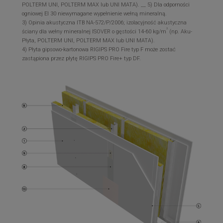
POLTERM UNI, POLTERM MAX lub UNI MATA). __ 5) Dla odporności
ogniowej EI 30 niewymagane wypełnienie wełną mineralną.
3) Opinia akustyczna ITB NA-572/P/2006; izolacyjność akustyczna
3
ściany dla wełny mineralnej ISOVER o gęstości 14-60 kg/m
(np. Aku-
Płyta, POLTERM UNI, POLTERM MAX lub UNI MATA).
4) Płyta gipsowo-kartonowa RIGIPS PRO Fire typ F może zostać
zastąpiona przez płytę RIGIPS PRO Fire+ typ DF.