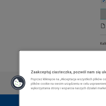
Kal
*Po
**N
Zaakceptuj ciasteczka, pozwól nam się u
Przedsiębiorca uzyskał pomoc w ramach
Poprzez kliknięcie na „Akceptacja wszystkich plików 
energochłonnego związana z cenami gazu z
plików cookie na swoim urządzeniu w celu usprawnienia
pomoc w ramach programu rządowego pod
wykorzystania strony i wsparcia naszych działań mark
wzrostami cen gazu ziemnego i energii ele