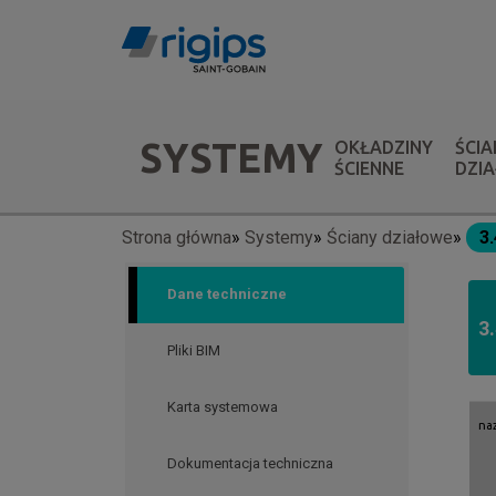
Przejdź
do
treści
Menu
SYSTEMY
OKŁADZINY
ŚCIA
systemów
ŚCIENNE
DZI
Strona główna
Systemy
Ściany działowe
3
Ścieżka
nawigacyjna
Dane techniczne
3
Pliki BIM
Karta systemowa
na
Dokumentacja techniczna