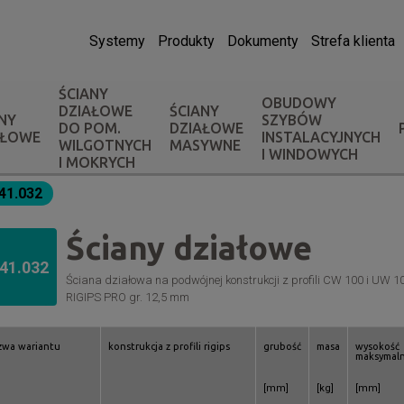
Systemy
Produkty
Dokumenty
Strefa klienta
ŚCIANY
OBUDOWY
DZIAŁOWE
ŚCIANY
NY
SZYBÓW
DO POM.
DZIAŁOWE
AŁOWE
INSTALACYJNYCH
WILGOTNYCH
MASYWNE
I WINDOWYCH
I MOKRYCH
.41.032
Ściany działowe
.41.032
Ściana działowa na podwójnej konstrukcji z profili CW 100 i UW 
RIGIPS PRO gr. 12,5 mm
zwa wariantu
konstrukcja z profili rigips
grubość
masa
wysokość
maksymal
[mm]
[kg]
[mm]