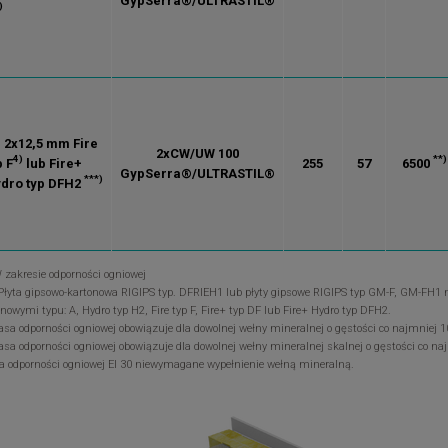
GypSerra®/ULTRASTIL®
)
. 2x12,5 mm Fire
2xCW/UW 100
4)
**)
p F
lub Fire+
255
57
6500
GypSerra®/ULTRASTIL®
***)
dro typ DFH2
W zakresie odporności ogniowej
 Płyta gipsowo-kartonowa RIGIPS typ. DFRIEH1 lub płyty gipsowe RIGIPS typ GM-F, GM-FH1
nowymi typu: A, Hydro typ H2, Fire typ F, Fire+ typ DF lub Fire+ Hydro typ DFH2.
lasa odporności ogniowej obowiązuje dla dowolnej wełny mineralnej o gęstości co najmniej 
lasa odporności ogniowej obowiązuje dla dowolnej wełny mineralnej skalnej o gęstości co n
la odporności ogniowej EI 30 niewymagane wypełnienie wełną mineralną.