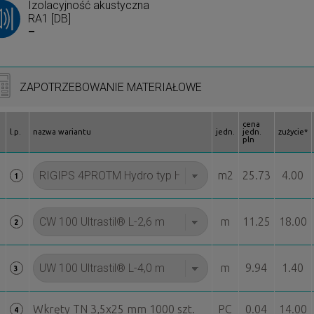
Izolacyjność akustyczna
RA1 [DB]
–
ZAPOTRZEBOWANIE MATERIAŁOWE
cena
l.p.
nazwa wariantu
jedn.
jedn.
zużycie*
pln
m2
25.73
4.00
1
m
11.25
18.00
2
m
9.94
1.40
3
Wkręty TN 3,5x25 mm 1000 szt.
PC
0.04
14.00
4