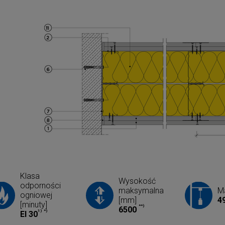
Klasa
Wysokość
odporności
maksymalna
Ma
ogniowej
[mm]
4
[minuty]
**)
6500
1)
*)
EI 30