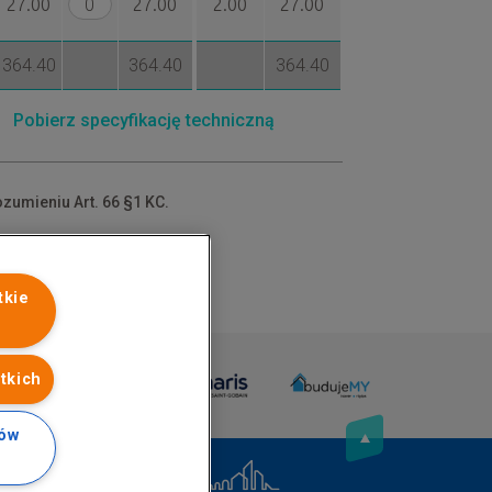
27.00
27.00
2.00
27.00
364.40
364.40
364.40
Pobierz specyfikację techniczną
ozumieniu Art. 66 §1 KC.
dów.
tkie
tkich
ków