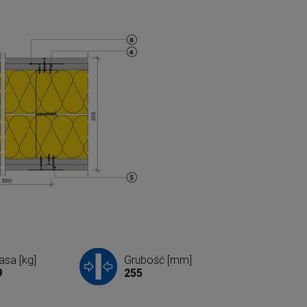
sa [kg]
Grubość [mm]
9
255