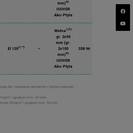
6)
mm)
ISOVER
Aku-Płyta
1)
5)
Wełna
gr. 2x50
mm (gr.
1)
*)
EI 120
–
2x100
338.96
6)
mm)
ISOVER
Aku-Płyta
 mogą być stosowane zamiennie z płytami gipsowo-
3
10 kg/m
i grubości min. 50 mm.
3
ajmniej 30 kg/m
i grubości min. 50 mm.