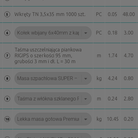
Wkręty TN 3,5x35 mm 1000 szt.
PC
0.05
48.00
5
PC
0.18
3.00
6
Taśma uszczelniająca piankowa
RIGIPS o szerkości 95 mm,
m
1.74
4.70
7
grubości 3 mm i dł. L = 30 m
kg
4.24
0.80
8
m
0.24
2.80
9
kg
10.45
0.20
10