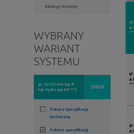
Katalogi i broszury
gr
A 
WYBRANY
***
WARIANT
SYSTEMU
gr
A 
gr. 2x12,5 mm typ A
***
ZMIEŃ
lub Hydro typ H2 ***)
Pobierz specyfikację
techniczną
gr
Pobierz specyfikację
A 