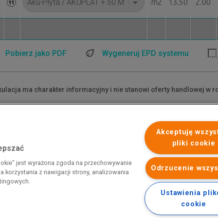
m2
13.50
2.00
11
Pobierz jako PDF
Wygeneruj EPD systemu
kulacja ma charakter informacyjny i nie stanowi oferty handlowej w r
dane ceny są cenami netto.
akłady materiałowe mają charakter przybliżony i nie zawierają odpa
Akceptuję wszys
pliki cookie
lepszać
 programu rządowego pod nazwą „Pomoc dla przemysłu
cookie” jest wyrażona zgoda na przechowywanie
iemnego i energii elektrycznej w 2023 r.”. Przedsiębiorca uzyskał
Odrzucenie wszys
 korzystania z nawigacji strony, analizowania
 nazwą: „Pomoc dla sektorów energochłonnych związana z nagłymi
etingowych.
ktrycznej w 2022 r.”
Ustawienia pli
cookie