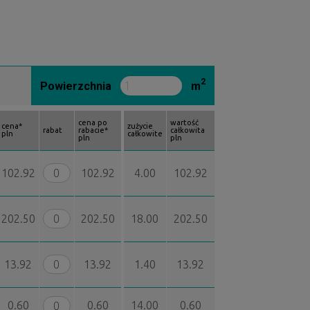
2
Powierzchnia
m
cena po
wartość
cena*
zużycie
rabat
rabacie*
całkowita
pln
całkowite
pln
pln
102.92
102.92
4.00
102.92
202.50
202.50
18.00
202.50
13.92
13.92
1.40
13.92
0.60
0.60
14.00
0.60