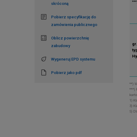
***
skróconą
Pobierz specyfikację do
zamówienia publicznego
Oblicz powierzchnię
gr
zabudowy
ty
Hy
Wygeneruj EPD systemu
Pobierz jako pdf
**) 
***)
karto
1) K
3) K
5) D