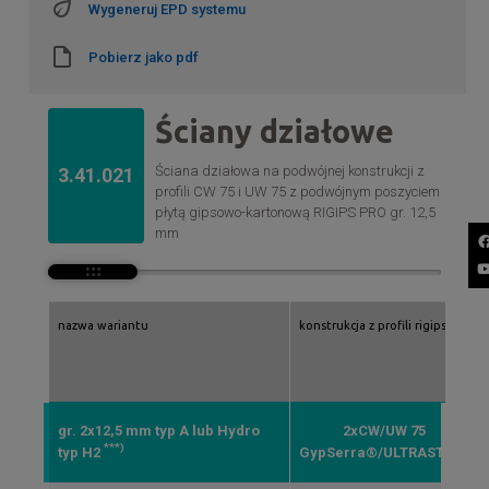
Wygeneruj EPD systemu
Pobierz jako pdf
Ściany działowe
Ściana działowa na podwójnej konstrukcji z
3.41.021
profili CW 75 i UW 75 z podwójnym poszyciem
płytą gipsowo-kartonową RIGIPS PRO gr. 12,5
mm
nazwa wariantu
konstrukcja z profili rigips
gr. 2x12,5 mm typ A lub Hydro
2xCW/UW 75
***)
typ H2
GypSerra®/ULTRASTIL®