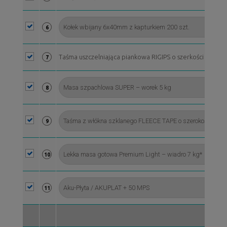
6
Taśma uszczelniająca piankowa RIGIPS o szerkości 70 mm, 
7
8
9
10
11