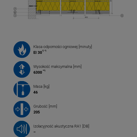
Klasa odporności ogniowej [minuty]
1)
*)
EI 30
Wysokość maksymalna [mm]
**)
6300
Masa [kg]
46
Grubość [mm]
205
Izolacyjność akustyczna RA1 [DB]
–