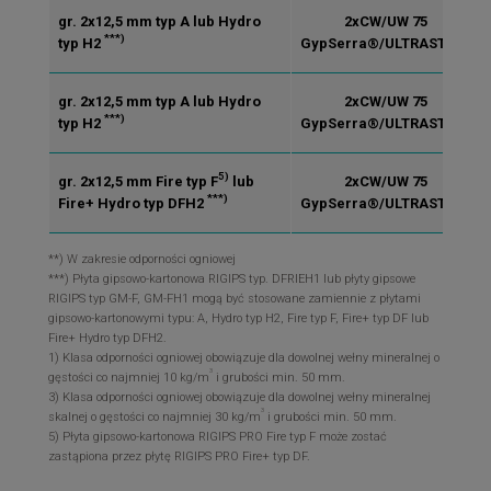
gr. 2x12,5 mm typ A lub Hydro
2xCW/UW 75
***)
typ H2
GypSerra®/ULTRASTIL®
gr. 2x12,5 mm typ A lub Hydro
2xCW/UW 75
***)
typ H2
GypSerra®/ULTRASTIL®
5)
gr. 2x12,5 mm Fire typ F
lub
2xCW/UW 75
***)
Fire+ Hydro typ DFH2
GypSerra®/ULTRASTIL®
**) W zakresie odporności ogniowej
***) Płyta gipsowo-kartonowa RIGIPS typ. DFRIEH1 lub płyty gipsowe
RIGIPS typ GM-F, GM-FH1 mogą być stosowane zamiennie z płytami
gipsowo-kartonowymi typu: A, Hydro typ H2, Fire typ F, Fire+ typ DF lub
Fire+ Hydro typ DFH2.
1) Klasa odporności ogniowej obowiązuje dla dowolnej wełny mineralnej o
3
gęstości co najmniej 10 kg/m
i grubości min. 50 mm.
3) Klasa odporności ogniowej obowiązuje dla dowolnej wełny mineralnej
3
skalnej o gęstości co najmniej 30 kg/m
i grubości min. 50 mm.
5) Płyta gipsowo-kartonowa RIGIPS PRO Fire typ F może zostać
zastąpiona przez płytę RIGIPS PRO Fire+ typ DF.