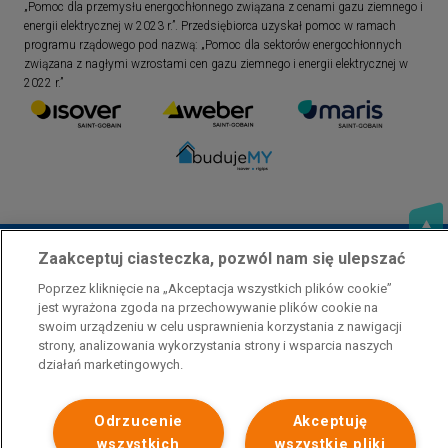
„Pomoc dla przemysłu energochłonnego związana z cenami gazu ziemnego i
energii elektrycznej w 2023 r.”. Przedsiębiorca uzyskał pomoc w ramach
programu rządowego pod nazwą: „Pomoc dla sektorów energochłonnych
związana z nagłymi wzrostami cen gazu ziemnego i energii elektrycznej w
2022 r.”
Zaakceptuj ciasteczka, pozwól nam się ulepszać
Poprzez kliknięcie na „Akceptacja wszystkich plików cookie”
jest wyrażona zgoda na przechowywanie plików cookie na
swoim urządzeniu w celu usprawnienia korzystania z nawigacji
Polityka prywatności
Skontaktuj się z nami
strony, analizowania wykorzystania strony i wsparcia naszych
Stopka
działań marketingowych.
Odrzucenie
Akceptuję
wszystkich
wszystkie pliki