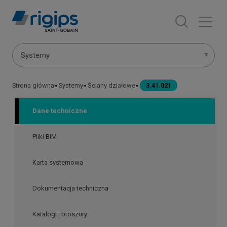
Przejdź
do
treści
Menu
Systemy
systemów
Strona główna
Systemy
Ściany działowe
3.41.021
Ścieżka
nawigacyjna
Dane techniczne
Pliki BIM
Karta systemowa
Dokumentacja techniczna
Katalogi i broszury