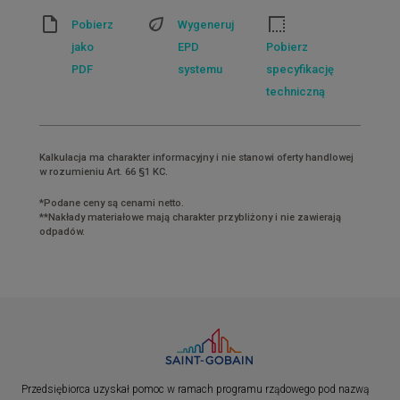
Pobierz
Wygeneruj
jako
EPD
Pobierz
PDF
systemu
specyfikację
techniczną
Kalkulacja ma charakter informacyjny i nie stanowi oferty handlowej
w rozumieniu Art. 66 §1 KC.
*Podane ceny są cenami netto.
**Nakłady materiałowe mają charakter przybliżony i nie zawierają
odpadów.
Przedsiębiorca uzyskał pomoc w ramach programu rządowego pod nazwą