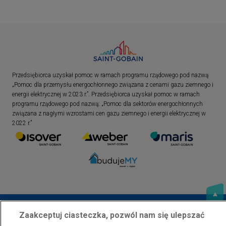
Przedsiębiorca uzyskał pomoc w ramach programu rządowego pod nazwą
„Pomoc dla przemysłu energochłonnego związana z cenami gazu ziemnego i
energii elektrycznej w 2023 r.”. Przedsiębiorca uzyskał pomoc w ramach
programu rządowego pod nazwą: „Pomoc dla sektorów energochłonnych
związana z nagłymi wzrostami cen gazu ziemnego i energii elektrycznej w
2022 r.”
Zaakceptuj ciasteczka, pozwól nam się ulepszać