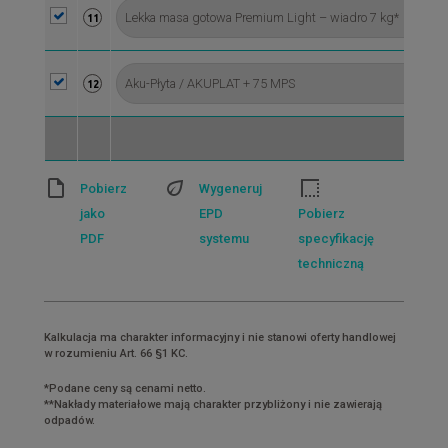
11
12
Pobierz
Wygeneruj
jako
EPD
Pobierz
PDF
systemu
specyfikację
techniczną
Kalkulacja ma charakter informacyjny i nie stanowi oferty handlowej
w rozumieniu Art. 66 §1 KC.
*Podane ceny są cenami netto.
**Nakłady materiałowe mają charakter przybliżony i nie zawierają
odpadów.