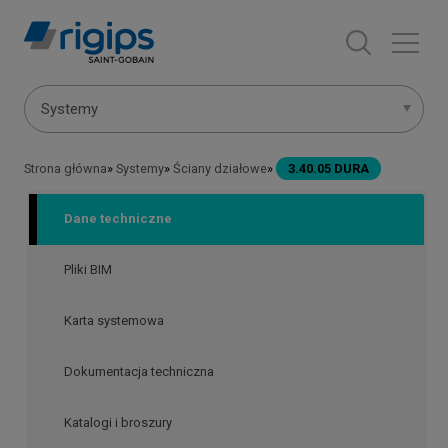
Przejdź
do
treści
Menu
Systemy
systemów
Strona główna
Systemy
Ściany działowe
3.40.05 DURA
Ścieżka
nawigacyjna
Dane techniczne
Pliki BIM
Karta systemowa
Dokumentacja techniczna
Katalogi i broszury