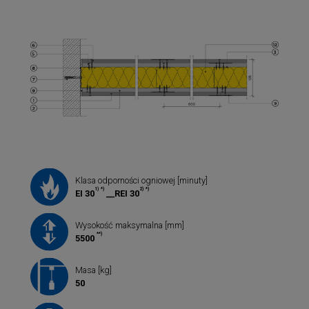
Klasa odporności ogniowej [minuty]
1)
*)
2)
*)
EI 30
__REI 30
Wysokość maksymalna [mm]
**)
5500
Masa [kg]
50