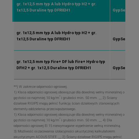
gr. 1x12,5 mm typ A lub Hydro typ H2 + gr.
CW/U
1x12,5 Duraline typ DFRIEH1
GypSerra®/
gr. 1x12,5 mm typ A lub Hydro typ H2 + gr.
CW/U
1x12,5 Duraline typ DFRIEH1
GypSerra®/
gr. 1x12,5 mm typ Fire+ DF lub Fire+ Hydro typ
CW/U
DFH2 + gr. 1x12,5 Duraline typ DFRIEH1
GypSerra®/
**) W zakresie odporności ogniowej.
1) Klasa odporności ogniowej obowiązuje dla dowolnej wełny mineralnej o
3
gęstości co najmniej 10 kg/m
i grubości min. 50 mm. __ 2) Ściany
działowe RIGIPS mogą pełnić funkcję ścian działowych stanowiących
elementy oddzielenia przeciwpożarowego.
1) Klasa odporności ogniowej obowiązuje dla dowolnej wełny mineralnej o
3
gęstości co najmniej 10 kg/m
i grubości min. 50 mm. __ 4) Dla
odporności ogniowej EI 15 niewymagane wypełnienie wełną mineralną.
3) Możliwość oszacowania izolacyjności akustycznej kalkulatorem
akustycznym ACOUS STIFF. __ 2) Ściany działowe RIGIPS mogą pełnić