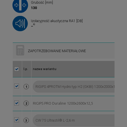
Grubość [mm]
130
Izolacyjność akustyczna RA1 [DB]
3)
–
ZAPOTRZEBOWANIE MATERIAŁOWE
l.p.
nazwa wariantu
1
RIGIPS PRO Duraline 1200x2600x12,5
2
3