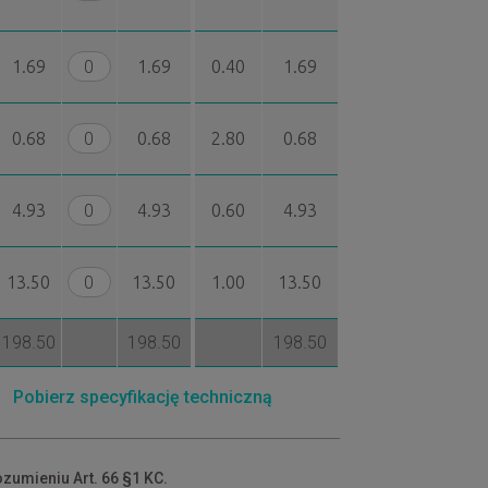
1.69
1.69
0.40
1.69
0.68
0.68
2.80
0.68
4.93
4.93
0.60
4.93
13.50
13.50
1.00
13.50
198.50
198.50
198.50
Pobierz specyfikację techniczną
ozumieniu Art. 66 §1 KC.