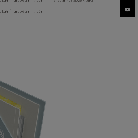
10 kg/m
i grubości min. 50 mm. __ 2) Ściany działowe RIGIPS
3
10 kg/m
i grubości min. 50 mm.