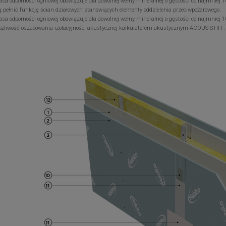
lasa odporności ogniowej obowiązuje dla dowolnej wełny mineralnej o gęstości co najmniej 
 pełnić funkcję ścian działowych stanowiących elementy oddzielenia przeciwpożarowego.
lasa odporności ogniowej obowiązuje dla dowolnej wełny mineralnej o gęstości co najmniej 
ożliwość oszacowania izolacyjności akustycznej kalkulatorem akustycznym ACOUS STIFF.