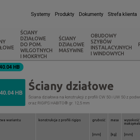
Systemy
Produkty
Dokumenty
Strefa klienta
ŚCIANY
OBUDOWY
DZIAŁOWE
ŚCIANY
NY
SZYBÓW
DO POM.
DZIAŁOWE
AŁOWE
INSTALACYJNYCH
WILGOTNYCH
MASYWNE
I WINDOWYCH
I MOKRYCH
.40.04 HB
Ściany działowe
.40.04 HB
Ściana działowa na konstrukcji z profili CW 50 i UW 50 z po
oraz RIGIPS HABITO® gr. 12,5 mm
zwa wariantu
konstrukcja z profili rigips
grubość
masa
wysokość
maksymal
[mm]
[kg]
[mm]