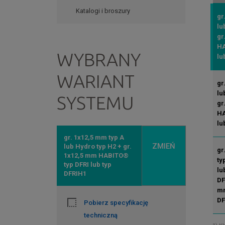
Katalogi i broszury
gr
lu
gr
HA
WYBRANY
lu
WARIANT
gr
lu
SYSTEMU
gr
HA
lu
gr. 1x12,5 mm typ A
ZMIEŃ
lub Hydro typ H2 + gr.
gr
1x12,5 mm HABITO®
ty
typ DFRI lub typ
lu
DFRIH1
DF
mm
DF
Pobierz specyfikację
techniczną