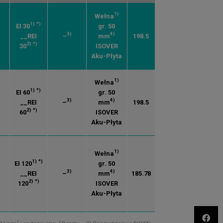
1)
Wełna
1)
*)
EI 30
gr. 50
3)
4)
__REI
–
mm
198.5
2)
*)
30
ISOVER
Aku-Płyta
1)
Wełna
1)
*)
EI 60
gr. 50
3)
4)
__REI
–
mm
198.5
2)
*)
60
ISOVER
Aku-Płyta
1)
Wełna
1)
*)
EI 120
gr. 50
3)
4)
__REI
–
mm
185.78
2)
*)
120
ISOVER
Aku-Płyta
3