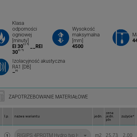
Klasa
odporności
Wysokość
ogniowej
maksymalna
Ma
[minuty]
[mm]
4
1)
*)
EI 30
__REI
4500
2)
*)
30
Izolacyjność akustyczna
RA1 [DB]
3)
–
ZAPOTRZEBOWANIE MATERIAŁOWE
cena
l.p.
nazwa wariantu
jedn.
jedn.
zużycie*
pln
m2
25.73
2.00
1