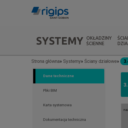
Przejdź
do
treści
Menu
SYSTEMY
OKŁADZINY
ŚCIA
systemów
ŚCIENNE
DZI
Strona główna
Systemy
Ściany działowe
3
Ścieżka
nawigacyjna
Dane techniczne
3
Pliki BIM
Karta systemowa
na
Dokumentacja techniczna