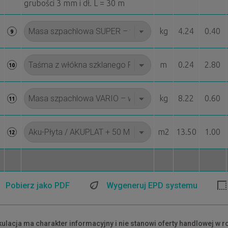
grubości 3 mm i dł. L = 30 m
kg
4.24
0.40
9
m
0.24
2.80
10
kg
8.22
0.60
11
m2
13.50
1.00
12
Pobierz jako PDF
Wygeneruj EPD systemu
kulacja ma charakter informacyjny i nie stanowi oferty handlowej w r