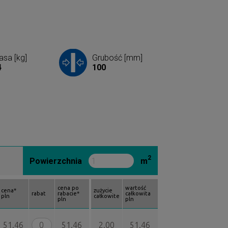
sa [kg]
Grubość [mm]
4
100
2
Powierzchnia
m
cena po
wartość
cena*
zużycie
rabat
rabacie*
całkowita
pln
całkowite
pln
pln
51.46
51.46
2.00
51.46