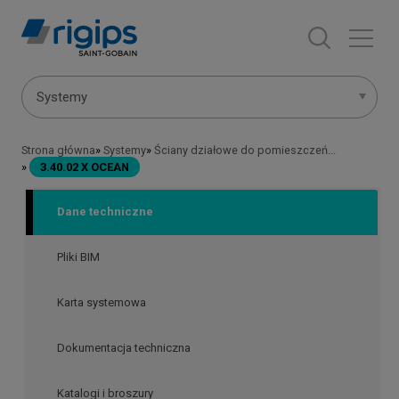
Przejdź
do
treści
Menu
Systemy
systemów
Strona główna
Systemy
Ściany działowe do pomieszczeń...
Ścieżka
3.40.02 X OCEAN
nawigacyjna
Dane techniczne
Pliki BIM
Karta systemowa
Dokumentacja techniczna
Katalogi i broszury