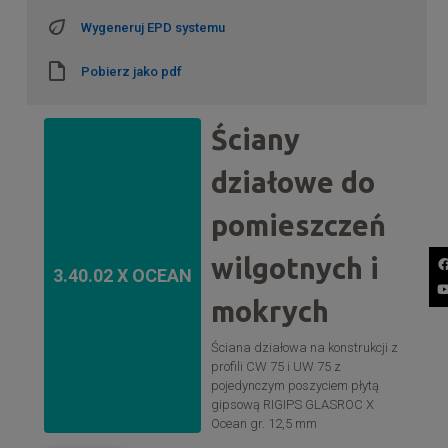
Wygeneruj EPD systemu
Pobierz jako pdf
Ściany
działowe do
pomieszczeń
wilgotnych i
3.40.02 X OCEAN
mokrych
Ściana działowa na konstrukcji z
profili CW 75 i UW 75 z
pojedynczym poszyciem płytą
gipsową RIGIPS GLASROC X
Ocean gr. 12,5 mm