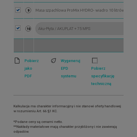
Masa szpachlowa ProMix HYDRO- wiadro 10 litrów*
9
10
Pobierz
Wygeneruj
jako
EPD
Pobierz
PDF
systemu
specyfikację
techniczną
Kalkulacja ma charakter informacyjny i nie stanowi oferty handlowej
w rozumieniu Art. 66 §1 KC.
*Podane ceny są cenami netto.
**Nakłady materiałowe mają charakter przybliżony i nie zawierają
odpadów.