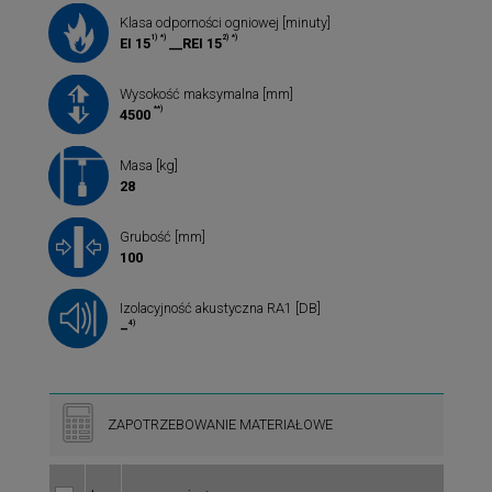
Klasa odporności ogniowej [minuty]
1)
*)
2)
*)
EI 15
__REI 15
Wysokość maksymalna [mm]
**)
4500
Masa [kg]
28
Grubość [mm]
100
Izolacyjność akustyczna RA1 [DB]
4)
–
ZAPOTRZEBOWANIE MATERIAŁOWE