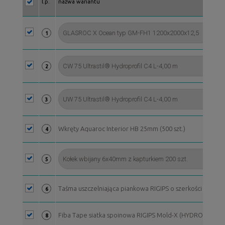
l.p.
nazwa wariantu
1
2
3
Wkręty Aquaroc Interior HB 25mm (500 szt.)
4
5
Taśma uszczelniająca piankowa RIGIPS o szerkości 70 mm, 
6
Fiba Tape siatka spoinowa RIGIPS Mold-X (HYDRO) 90 m
8