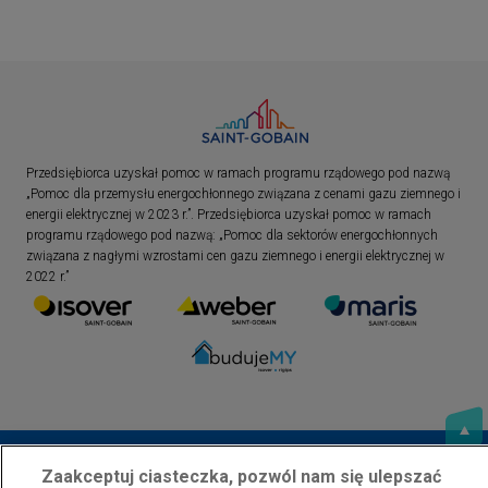
Przedsiębiorca uzyskał pomoc w ramach programu rządowego pod nazwą
„Pomoc dla przemysłu energochłonnego związana z cenami gazu ziemnego i
energii elektrycznej w 2023 r.”. Przedsiębiorca uzyskał pomoc w ramach
programu rządowego pod nazwą: „Pomoc dla sektorów energochłonnych
związana z nagłymi wzrostami cen gazu ziemnego i energii elektrycznej w
2022 r.”
Zaakceptuj ciasteczka, pozwól nam się ulepszać