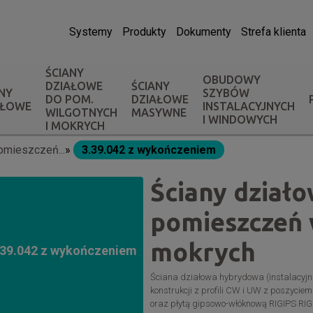
Systemy
Produkty
Dokumenty
Strefa klienta
ŚCIANY
OBUDOWY
DZIAŁOWE
ŚCIANY
NY
SZYBÓW
DO POM.
DZIAŁOWE
AŁOWE
INSTALACYJNYCH
WILGOTNYCH
MASYWNE
I WINDOWYCH
I MOKRYCH
omieszczeń...
3.39.042 z wykończeniem
Ściany dział
pomieszczeń 
mokrych
.39.042 z wykończeniem
Ściana działowa hybrydowa (instalacyjna
konstrukcji z profili CW i UW z poszyci
oraz płytą gipsowo-włóknową RIGIPS RIGI