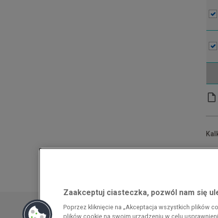
Kal
*Po
**N
Zaakceptuj ciasteczka, pozwól nam się u
Przedsiębiorca uzyskał pomoc w ramach
Poprzez kliknięcie na „Akceptacja wszystkich plików 
energochłonnego związana z cenami gazu z
plików cookie na swoim urządzeniu w celu usprawnienia