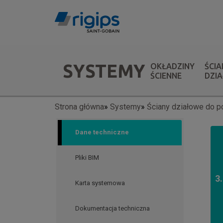
Przejdź
do
treści
Menu
SYSTEMY
OKŁADZINY
ŚCIA
systemów
ŚCIENNE
DZI
Strona główna
Systemy
Ściany działowe do p
Ścieżka
nawigacyjna
Dane techniczne
Pliki BIM
3
Karta systemowa
Dokumentacja techniczna