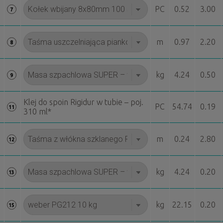
PC
0.52
3.00
7
m
0.97
2.20
8
kg
4.24
0.50
9
Klej do spoin Rigidur w tubie – poj.
PC
54.74
0.19
11
310 ml*
m
0.24
2.80
12
kg
4.24
0.20
13
kg
22.15
0.20
15