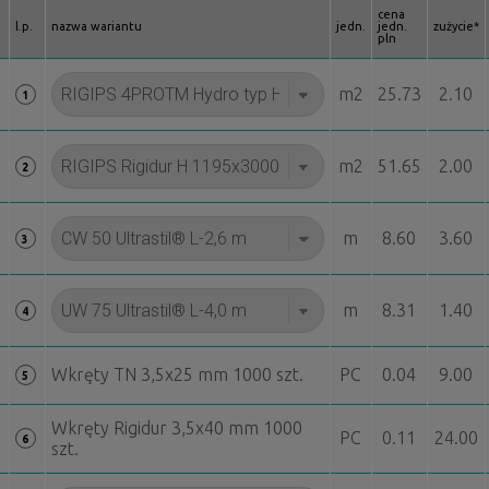
cena
l.p.
nazwa wariantu
jedn.
jedn.
zużycie*
pln
m2
25.73
2.10
1
m2
51.65
2.00
2
m
8.60
3.60
3
m
8.31
1.40
4
Wkręty TN 3,5x25 mm 1000 szt.
PC
0.04
9.00
5
Wkręty Rigidur 3,5x40 mm 1000
PC
0.11
24.00
6
szt.