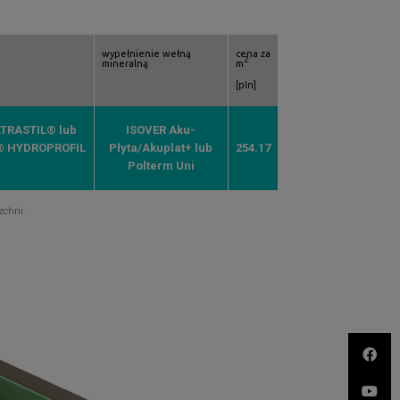
wypełnienie wełną
cena za
2
mineralną
m
[pln]
TRASTIL® lub
ISOVER Aku-
® HYDROPROFIL
Płyta/Akuplat+ lub
254.17
Polterm Uni
zchni.