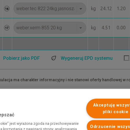
kg
24.12
1.20
16
kg
4.51
0.00
17
Pobierz jako PDF
Wygeneruj EPD systemu
kulacja ma charakter informacyjny i nie stanowi oferty handlowej w r
dane ceny są cenami netto.
akłady materiałowe mają charakter przybliżony i nie zawierają odpa
Akceptuję wszys
pliki cookie
lepszać
 programu rządowego pod nazwą „Pomoc dla przemysłu
cookie” jest wyrażona zgoda na przechowywanie
iemnego i energii elektrycznej w 2023 r.”. Przedsiębiorca uzyskał
Odrzucenie wszys
 korzystania z nawigacji strony, analizowania