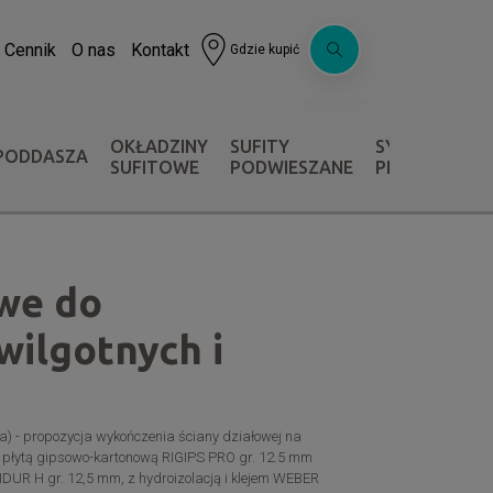
Cennik
O nas
Kontakt
Gdzie kupić
OKŁADZINY
SUFITY
SYSTEMY OC
PODDASZA
SUFITOWE
PODWIESZANE
PRZECIWPOŻ
owe do
wilgotnych i
) - propozycja wykończenia ściany działowej na
em płytą gipsowo-kartonową RIGIPS PRO gr. 12.5 mm
DUR H gr. 12,5 mm, z hydroizolacją i klejem WEBER