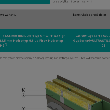
oraz płytkami ceramicznymi
zwa wariantu
konstrukcja z profili rigips
. 1x12,5 mm RIGIDUR H typ GF-C1-I-W2 + gr.
CW/UW GypSerra®/UL
12,5 mm Hydro typ H2 lub Fire+ Hydro typ
GypSerra®/ULTRASTIL
*)
FH2
C3
arametry techniczne ściany działowej według konkretnego systemu bez wykończenia powier