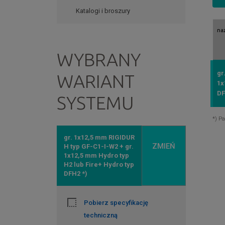
Katalogi i broszury
na
WYBRANY
gr
WARIANT
1x
D
SYSTEMU
*) P
gr. 1x12,5 mm RIGIDUR
ZMIEŃ
H typ GF-C1-I-W2 + gr.
1x12,5 mm Hydro typ
H2 lub Fire+ Hydro typ
DFH2 *)
Pobierz specyfikację
techniczną