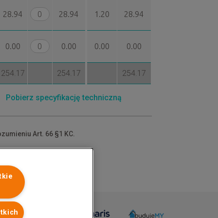
28.94
28.94
1.20
28.94
0.00
0.00
0.00
0.00
254.17
254.17
254.17
Pobierz specyfikację techniczną
ozumieniu Art. 66 §1 KC.
dów.
tkie
tkich