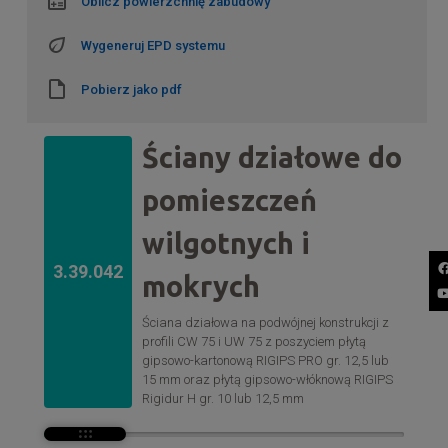
Oblicz powierzchnię zabudowy
Wygeneruj EPD systemu
Pobierz jako pdf
Ściany działowe do
pomieszczeń
wilgotnych i
3.39.042
mokrych
Ściana działowa na podwójnej konstrukcji z
profili CW 75 i UW 75 z poszyciem płytą
gipsowo-kartonową RIGIPS PRO gr. 12,5 lub
15 mm oraz płytą gipsowo-włóknową RIGIPS
Rigidur H gr. 10 lub 12,5 mm