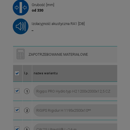
Grubość [mm]
od 330
Izolacyjność akustyczna RA1 [DB]
_
ZAPOTRZEBOWANIE MATERIAŁOWE
l.p.
nazwa wariantu
1
2
3