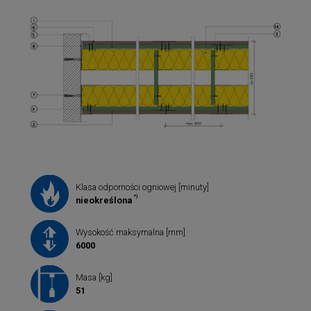
Klasa odporności ogniowej [minuty]
*)
nieokreślona
Wysokość maksymalna [mm]
6000
Masa [kg]
51