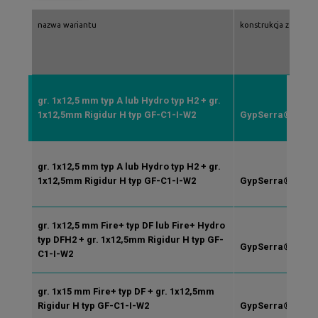
nazwa wariantu
konstrukcja z profili 
gr. 1x12,5 mm typ A lub Hydro typ H2 + gr.
2xCW
1x12,5mm Rigidur H typ GF-C1-I-W2
GypSerra®/GypS
gr. 1x12,5 mm typ A lub Hydro typ H2 + gr.
2xCW
1x12,5mm Rigidur H typ GF-C1-I-W2
GypSerra®/GypS
gr. 1x12,5 mm Fire+ typ DF lub Fire+ Hydro
2xCW
typ DFH2 + gr. 1x12,5mm Rigidur H typ GF-
GypSerra®/GypS
C1-I-W2
gr. 1x15 mm Fire+ typ DF + gr. 1x12,5mm
2xCW
Rigidur H typ GF-C1-I-W2
GypSerra®/GypS