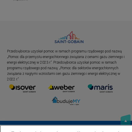
Przedsiębiorca uzyskał pomoc w ramach programu rządowego pod nazwą
„Pomoc dla przemysłu energochłonnego związana z cenami gazu ziemnego i
energii elektrycznej w 2023 r.”. Przedsiębiorca uzyskał pomoc w ramach
programu rządowego pod nazwą: „Pomoc dla sektorów energochłonnych
związana z nagłymi wzrostami cen gazu ziemnego i energii elektrycznej w
2022 r.”