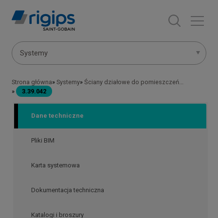
Przejdź
do
treści
Menu
Systemy
systemów
Strona główna
Systemy
Ściany działowe do pomieszczeń...
Ścieżka
3.39.042
nawigacyjna
Dane techniczne
Pliki BIM
Karta systemowa
Dokumentacja techniczna
Katalogi i broszury