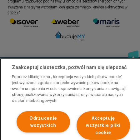
programu rządowego pod nazwą: „Pomoc dla sektorów energochłonnych
związana z nagłymi wzrostami cen gazu ziemnego i energii elektrycznej w
2022 r.”
Zaakceptuj ciasteczka, pozwól nam się ulepszać
Poprzez kliknięcie na „Akceptacja wszystkich plików cookie”
jest wyrażona zgoda na przechowywanie plików cookie na
swoim urządzeniu w celu usprawnienia korzystania z nawigacji
Polityka prywatności
Skontaktuj się z nami
strony, analizowania wykorzystania strony i wsparcia naszych
Stopka
działań marketingowych.
Odrzucenie
Akceptuję
wszystkich
wszystkie pliki
cookie