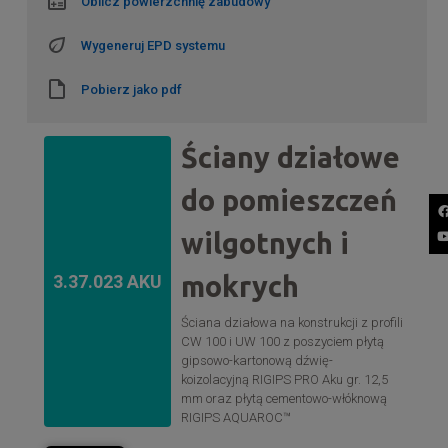
Oblicz powierzchnię zabudowy
Wygeneruj EPD systemu
Pobierz jako pdf
Ściany działowe
do pomieszczeń
wilgotnych i
mokrych
3.37.023 AKU
Ściana działowa na konstrukcji z profili
CW 100 i UW 100 z poszyciem płytą
gipsowo-kartonową dźwię-
koizolacyjną RIGIPS PRO Aku gr. 12,5
mm oraz płytą cementowo-włóknową
RIGIPS AQUAROC™