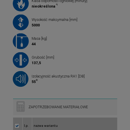
Klasa odporności ogniowej [minuty]
*)
nieokreślona
Wysokość maksymalna [mm]
5000
Masa [kg]
44
Grubość [mm]
137,5
Izolacyjność akustyczna RA1 [DB]
2)
55
ZAPOTRZEBOWANIE MATERIAŁOWE
l.p.
nazwa wariantu