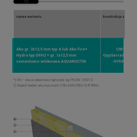
nazwa wariantu
konstrukcja z profili r
Aku gr. 2x12,5 mm typ A lub Aku Fire+
CW/UW 10
Hydro typ DFH2 + gr. 1x12,5 mm
GypSerra®/ULTR
cementowo-włóknowa AQUAROCTM
HYDROPROF
*) EN – klasa odporności ogniowej wg PN-EN 13501-2.
2) Raport badań akustycznych ITB LA00-0785/12/R78NA.