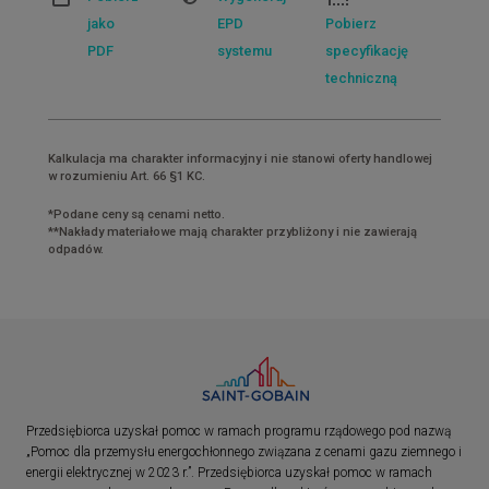
jako
EPD
Pobierz
PDF
systemu
specyfikację
techniczną
Kalkulacja ma charakter informacyjny i nie stanowi oferty handlowej
w rozumieniu Art. 66 §1 KC.
*Podane ceny są cenami netto.
**Nakłady materiałowe mają charakter przybliżony i nie zawierają
odpadów.
Przedsiębiorca uzyskał pomoc w ramach programu rządowego pod nazwą
„Pomoc dla przemysłu energochłonnego związana z cenami gazu ziemnego i
energii elektrycznej w 2023 r.”. Przedsiębiorca uzyskał pomoc w ramach