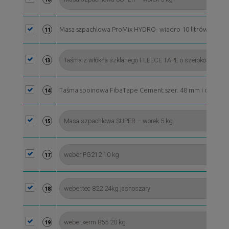
Masa szpachlowa ProMix HYDRO- wiadro 10 litrów*
11
13
Taśma spoinowa FibaTape Cement szer. 48 mm i dł. L = 2
14
15
17
18
19