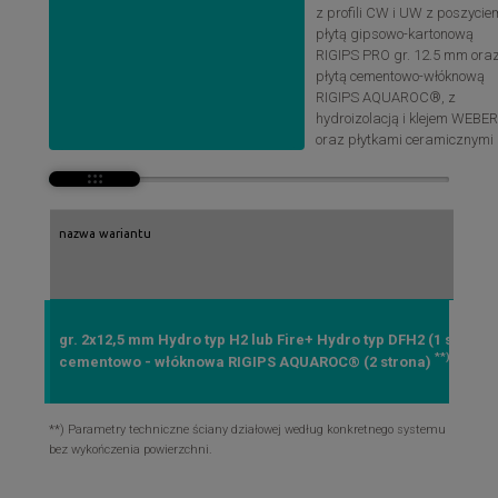
z profili CW i UW z poszycie
płytą gipsowo-kartonową
RIGIPS PRO gr. 12.5 mm ora
płytą cementowo-włóknową
RIGIPS AQUAROC®, z
hydroizolacją i klejem WEBE
oraz płytkami ceramicznymi
nazwa wariantu
gr. 2x12,5 mm Hydro typ H2 lub Fire+ Hydro typ DFH2 (1 strona)
**)
cementowo - włóknowa RIGIPS AQUAROC® (2 strona)
**) Parametry techniczne ściany działowej według konkretnego systemu
bez wykończenia powierzchni.