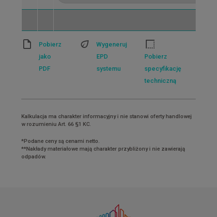
Pobierz
Wygeneruj
jako
EPD
Pobierz
PDF
systemu
specyfikację
techniczną
Kalkulacja ma charakter informacyjny i nie stanowi oferty handlowej
w rozumieniu Art. 66 §1 KC.
*Podane ceny są cenami netto.
**Nakłady materiałowe mają charakter przybliżony i nie zawierają
odpadów.