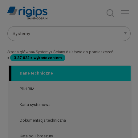
Przejdź
do
treści
Menu
Systemy
systemów
Strona główna
Systemy
Ściany działowe do pomieszczeń...
Ścieżka
3.37.022 z wykończeniem
nawigacyjna
Dane techniczne
Pliki BIM
Karta systemowa
Dokumentacja techniczna
Katalogi i broszury