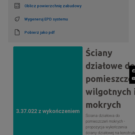
Oblicz powierzchnię zabudowy
Wygeneruj EPD systemu
Pobierz jako pdf
Ściany
działowe d
pomieszcze
wilgotnych 
mokrych
3.37.022 z wykończeniem
Ściana działowa do
pomieszczeń mokrych -
propozycja wykończenia
ściany działowej na konstruk