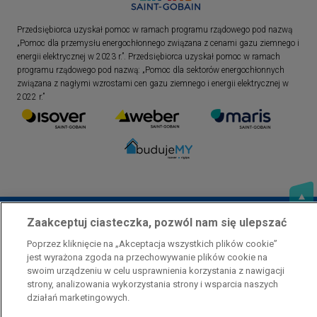
Przedsiębiorca uzyskał pomoc w ramach programu rządowego pod nazwą
„Pomoc dla przemysłu energochłonnego związana z cenami gazu ziemnego i
energii elektrycznej w 2023 r.”. Przedsiębiorca uzyskał pomoc w ramach
programu rządowego pod nazwą: „Pomoc dla sektorów energochłonnych
związana z nagłymi wzrostami cen gazu ziemnego i energii elektrycznej w
2022 r.”
Zaakceptuj ciasteczka, pozwól nam się ulepszać
Poprzez kliknięcie na „Akceptacja wszystkich plików cookie”
jest wyrażona zgoda na przechowywanie plików cookie na
swoim urządzeniu w celu usprawnienia korzystania z nawigacji
Polityka prywatności
Skontaktuj się z nami
Stopka
strony, analizowania wykorzystania strony i wsparcia naszych
działań marketingowych.