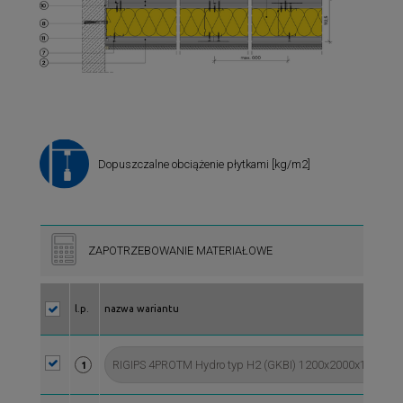
Dopuszczalne obciążenie płytkami [kg/m2]
ZAPOTRZEBOWANIE MATERIAŁOWE
l.p.
nazwa wariantu
1