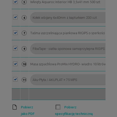
Wkręty Aquaroc Interior HB 3,5x41 mm 500 szt
5
6
Taśma uszczelniająca piankowa RIGIPS o szerkości 50 mm, 
7
9
Masa szpachlowa ProMix HYDRO- wiadro 10 litrów*
10
11
Pobierz
Pobierz
jako PDF
specyfikację techniczną