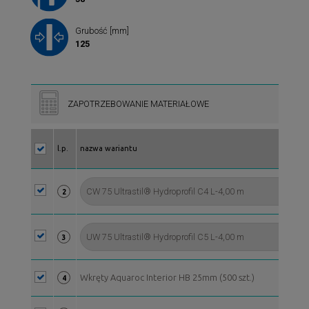
Grubość [mm]
125
ZAPOTRZEBOWANIE MATERIAŁOWE
l.p.
nazwa wariantu
2
3
Wkręty Aquaroc Interior HB 25mm (500 szt.)
4