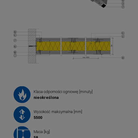
Klasa odporności ogniowej [minuty]
nieokreślona
Wysokość maksymalna [mm]
5500
Masa [kg]
58