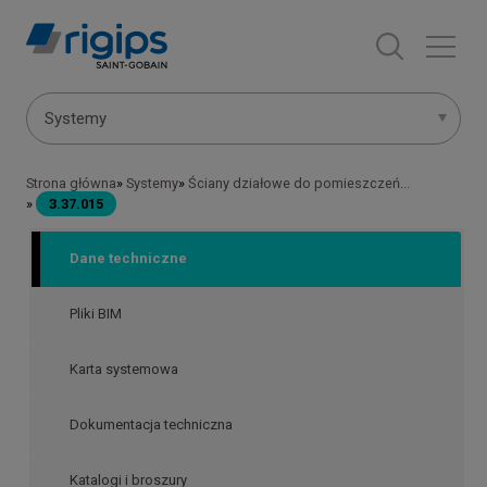
Przejdź
do
treści
Menu
Systemy
systemów
Strona główna
Systemy
Ściany działowe do pomieszczeń...
Ścieżka
3.37.015
nawigacyjna
Dane techniczne
Pliki BIM
Karta systemowa
Dokumentacja techniczna
Katalogi i broszury