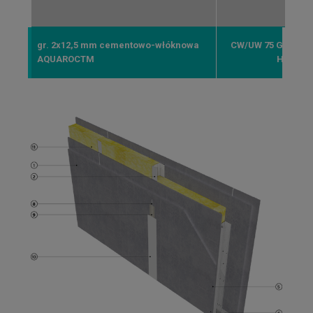
gr. 2x12,5 mm cementowo-włóknowa
CW/UW 75 GypSer
AQUAROCTM
HYDROP