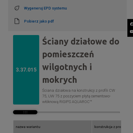
Wygeneruj EPD systemu
Pobierz jako pdf
Ściany działowe do
pomieszczeń
wilgotnych i
3.37.015
mokrych
Ściana działowa na konstrukcji z profili CW
75, UW 75 z poszyciem płytą cementowo-
włóknową RIGIPS AQUAROC™
nazwa wariantu
konstrukcja z profili rigi