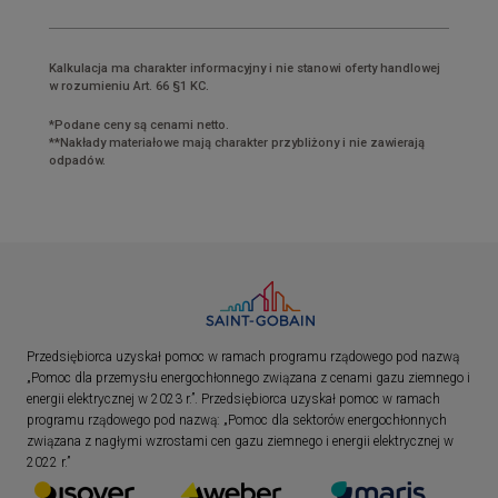
Kalkulacja ma charakter informacyjny i nie stanowi oferty handlowej
w rozumieniu Art. 66 §1 KC.
*Podane ceny są cenami netto.
**Nakłady materiałowe mają charakter przybliżony i nie zawierają
odpadów.
Przedsiębiorca uzyskał pomoc w ramach programu rządowego pod nazwą
„Pomoc dla przemysłu energochłonnego związana z cenami gazu ziemnego i
energii elektrycznej w 2023 r.”. Przedsiębiorca uzyskał pomoc w ramach
programu rządowego pod nazwą: „Pomoc dla sektorów energochłonnych
związana z nagłymi wzrostami cen gazu ziemnego i energii elektrycznej w
2022 r.”