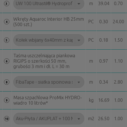
m
39.04
0.70
3
Wkręty Aquaroc Interior HB 25mm
PC
0.30
24.00
4
(500 szt.)
PC
0.18
1.50
5
Taśma uszczelniająca piankowa
RIGIPS o szerkości 50 mm,
m
0.97
1.10
6
grubości 3 mm i dł. L = 30 m
m
0.34
2.80
8
Masa szpachlowa ProMix HYDRO-
kg
16.69
1.00
9
wiadro 10 litrów*
m2
26.50
1.00
10