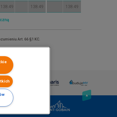
138.49
138.49
138.49
iczną
ozumieniu Art. 66 §1 KC.
dów.
tkie
tkich
ków