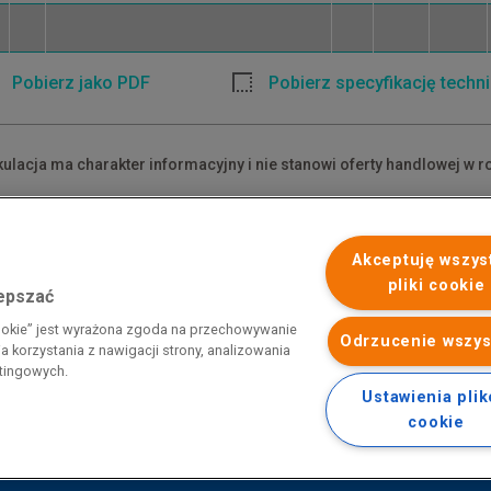
Pobierz jako PDF
Pobierz specyfikację techn
kulacja ma charakter informacyjny i nie stanowi oferty handlowej w r
dane ceny są cenami netto.
akłady materiałowe mają charakter przybliżony i nie zawierają odpa
Akceptuję wszys
pliki cookie
lepszać
 programu rządowego pod nazwą „Pomoc dla przemysłu
cookie” jest wyrażona zgoda na przechowywanie
iemnego i energii elektrycznej w 2023 r.”. Przedsiębiorca uzyskał
Odrzucenie wszys
 korzystania z nawigacji strony, analizowania
 nazwą: „Pomoc dla sektorów energochłonnych związana z nagłymi
etingowych.
ktrycznej w 2022 r.”
Ustawienia pli
cookie