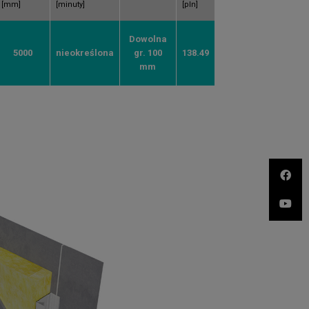
[mm]
[minuty]
[pln]
Dowolna
5000
nieokreślona
gr. 100
138.49
mm