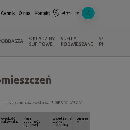
Cennik
O nas
Kontakt
Gdzie kupić
OKŁADZINY
SUFITY
SYSTEMY OC
PODDASZA
SUFITOWE
PODWIESZANE
PRZECIWPOŻ
omieszczeń
zyciem płytą cementowo-włóknową RIGIPS AQUAROC™
wysokość
klasa
wypełnienie
cena za
2
maksymalna
odporności
wełną
m
ogniowej
mineralną