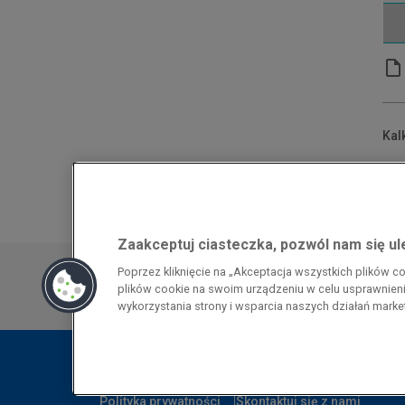
Kal
*Po
**N
Zaakceptuj ciasteczka, pozwól nam się u
Przedsiębiorca uzyskał pomoc w ramach
Poprzez kliknięcie na „Akceptacja wszystkich plików 
energochłonnego związana z cenami gazu z
plików cookie na swoim urządzeniu w celu usprawnienia
pomoc w ramach programu rządowego pod
wykorzystania strony i wsparcia naszych działań mark
wzrostami cen gazu ziemnego i energii ele
Polityka prywatności
Skontaktuj się z nami