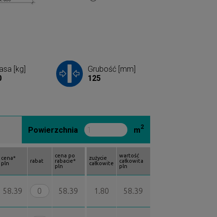
sa [kg]
Grubość [mm]
0
125
2
Powierzchnia
m
cena po
wartość
cena*
zużycie
rabat
rabacie*
całkowita
pln
całkowite
pln
pln
58.39
58.39
1.80
58.39