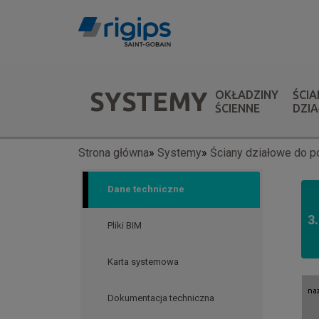
Przejdź
do
treści
Menu
SYSTEMY
OKŁADZINY
ŚCIA
systemów
ŚCIENNE
DZI
Strona główna
Systemy
Ściany działowe do p
Ścieżka
nawigacyjna
Dane techniczne
3
Pliki BIM
Karta systemowa
na
Dokumentacja techniczna