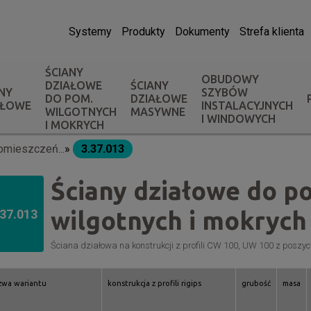
Systemy
Produkty
Dokumenty
Strefa klienta
ŚCIANY
OBUDOWY
DZIAŁOWE
ŚCIANY
NY
SZYBÓW
DO POM.
DZIAŁOWE
AŁOWE
INSTALACYJNYCH
WILGOTNYCH
MASYWNE
I WINDOWYCH
I MOKRYCH
omieszczeń...
3.37.013
Ściany działowe do p
wilgotnych i mokrych
.37.013
Ściana działowa na konstrukcji z profili CW 100, UW 100 z pos
zwa wariantu
konstrukcja z profili rigips
grubość
masa