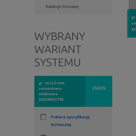
Katalogi i broszury
gr
ce
A
WYBRANY
WARIANT
SYSTEMU
gr. 1x12,5 mm
ZMIEŃ
cementowo-
włóknowa
AQUAROCTM
Pobierz specyfikację
techniczną