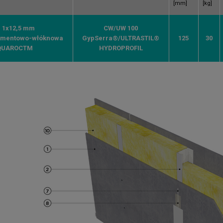
[mm]
[kg]
. 1x12,5 mm
CW/UW 100
mentowo-włóknowa
GypSerra®/ULTRASTIL®
125
30
QUAROCTM
HYDROPROFIL