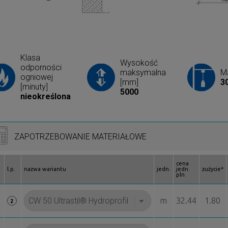
Klasa
Wysokość
odporności
maksymalna
Ma
ogniowej
[mm]
3
[minuty]
5000
nieokreślona
ZAPOTRZEBOWANIE MATERIAŁOWE
cena
l.p.
nazwa wariantu
jedn.
jedn.
zużycie*
pln
m
32.44
1.80
2