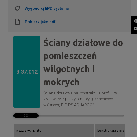
Wygeneruj EPD systemu
Pobierz jako pdf
Ściany działowe do
pomieszczeń
wilgotnych i
3.37.012
mokrych
Ściana działowa na konstrukcji z profili CW
75, UW 75 z poszyciem płytą cementowo-
włóknową RIGIPS AQUAROC™
nazwa wariantu
konstrukcja z profili rigi