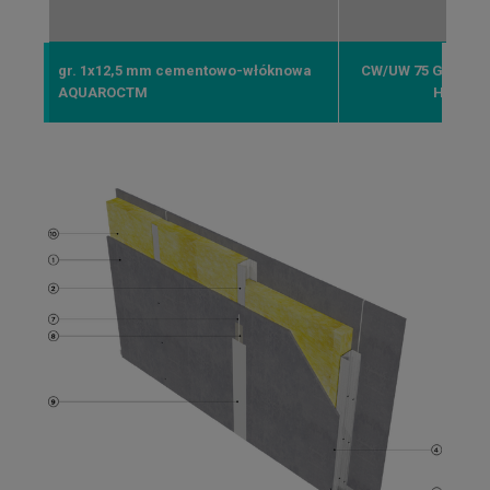
gr. 1x12,5 mm cementowo-włóknowa
CW/UW 75 GypSer
AQUAROCTM
HYDROP