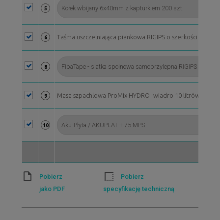
5
Taśma uszczelniająca piankowa RIGIPS o szerkości 50 mm, 
6
8
Masa szpachlowa ProMix HYDRO- wiadro 10 litrów*
9
10
Pobierz
Pobierz
jako PDF
specyfikację techniczną