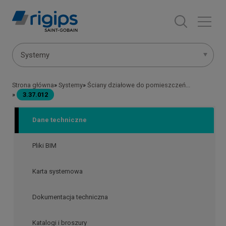
Przejdź
do
treści
Menu
Systemy
systemów
Strona główna
Systemy
Ściany działowe do pomieszczeń...
Ścieżka
3.37.012
nawigacyjna
Dane techniczne
Pliki BIM
Karta systemowa
Dokumentacja techniczna
Katalogi i broszury