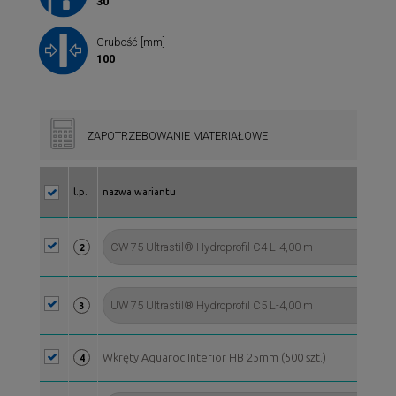
30
Grubość [mm]
100
ZAPOTRZEBOWANIE MATERIAŁOWE
l.p.
nazwa wariantu
2
3
Wkręty Aquaroc Interior HB 25mm (500 szt.)
4