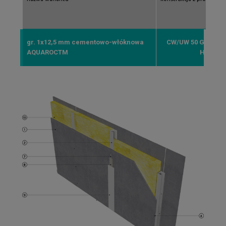
gr. 1x12,5 mm cementowo-włóknowa
CW/UW 50 GypSer
AQUAROCTM
HYDROP