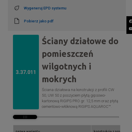
Wygeneruj EPD systemu
Pobierz jako pdf
Ściany działowe do
pomieszczeń
wilgotnych i
3.37.011
mokrych
Ściana działowa na konstrukcji z profili CW
50, UW 50 z poszyciem płytą gipsowo-
kartonową RIGIPS PRO gr. 12,5 mm oraz płytą
cementowo-włóknową RIGIPS AQUAROC™.
nazwa wariantu
konstrukcja z profili rigi