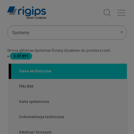
Przejdź
do
treści
Menu
Systemy
systemów
Strona główna
Systemy
Ściany działowe do pomieszczeń...
Ścieżka
3.37.011
nawigacyjna
Dane techniczne
Pliki BIM
Karta systemowa
Dokumentacja techniczna
Katalogi i broszury