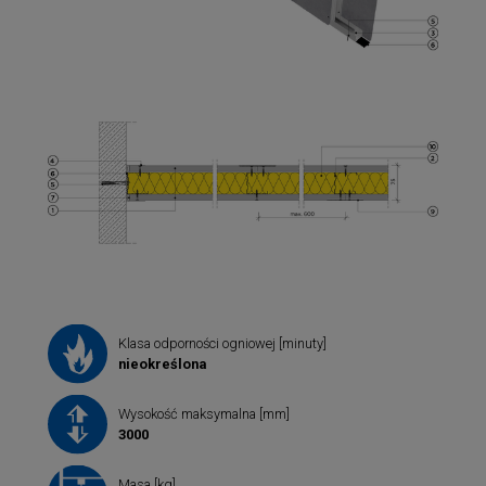
Klasa odporności ogniowej [minuty]
nieokreślona
Wysokość maksymalna [mm]
3000
Masa [kg]