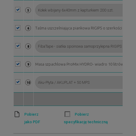
5
Taśma uszczelniająca piankowa RIGIPS o szerkości 50 mm, 
6
8
Masa szpachlowa ProMix HYDRO- wiadro 10 litrów*
9
10
Pobierz
Pobierz
jako PDF
specyfikację techniczną