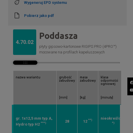
Wygeneruj EPD systemu
Pobierz jako pdf
Poddasza
4.70.02
płyty gipsowo-kartonowe RIGIPS PRO (4PRO™)
mocowane na profilach kapeluszowych
nazwa wariantu
grubość
masa
klasa
w
zabudowy
zabudowy
odporności
c
ogniowej
[mm]
[kg]
[minuty]
[
gr. 1x12,5 mm typ A,
nieokreślona
**)
28
12
***)
*)
Hydro typ H2