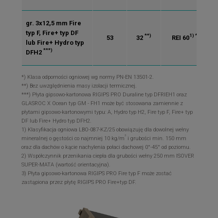
gr. 3x12,5 mm Fire
typ F, Fire+ typ DF
**)
1) *)
53
32
REI 60
lub Fire+ Hydro typ
***)
DFH2
*) Klasa odporności ogniowej wg normy PN-EN 13501-2.
**) Bez uwzględnienia masy izolacji termicznej.
***) Płyta gipsowo-kartonowa RIGIPS PRO Duraline typ DFRIEH1 oraz
GLASROC X Ocean typ GM - FH1 może być stosowana zamiennie z
płytami gipsowo-kartonowymi typu: A, Hydro typ H2, Fire typ F, Fire+ typ
DF lub Fire+ Hydro typ DFH2.
1) Klasyfikacja ogniowa LBO-087-KZ/25 obowiązuję dla dowolnej wełny
3
mineralnej o gęstości co najmniej 10 kg/m
i grubości min. 150 mm
oraz dla dachów o kącie nachylenia połaci dachowej 0°-45° od poziomu.
2) Współczynnik przenikania ciepła dla grubości wełny 250 mm ISOVER
SUPER-MATA (wartość orientacyjna).
3) Płyta gipsowo-kartonowa RIGIPS PRO Fire typ F może zostać
zastąpiona przez płytę RIGIPS PRO Fire+typ DF.