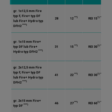
gr. 1x12,5 mm Fire
typ F, Fire+ typ DF
**)
1) *)
28
12
REI 15
lub Fire+ Hydro typ
***)
DFH2
gr. 1x15 mm Fire+
**)
1) *)
typ DF lub Fire+
31
15
REI 30
***)
Hydro typ DFH2
gr. 2x12,5 mm Fire
typ F, Fire+ typ DF
**)
1) *)
41
22
REI 30
lub Fire+ Hydro typ
***)
DFH2
gr. 2x15 mm Fire+
**)
1) *)
46
27
REI 60
***)
typ DF