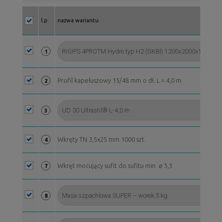
l.p.
nazwa wariantu
1
Profil kapeluszowy 15/48 mm o dł. L = 4,0 m
2
3
Wkręty TN 3,5x25 mm 1000 szt.
4
Wkręt mocujący sufit do sufitu min. ø 5,5
7
8