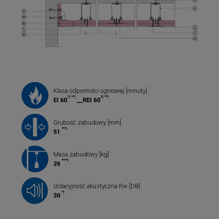
Klasa odporności ogniowej [minuty]
1)
**)
2)
**)
EI 60
__REI 60
Grubość zabudowy [mm]
***)
51
Masa zabudowy [kg]
****)
26
Izolacyjność akustyczna Rw [DB]
*)
30