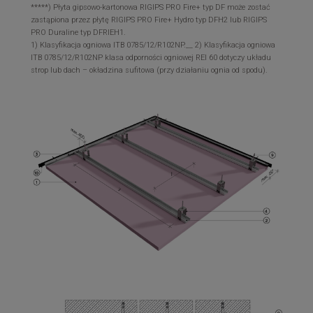
*****) Płyta gipsowo-kartonowa RIGIPS PRO Fire+ typ DF może zostać
zastąpiona przez płytę RIGIPS PRO Fire+ Hydro typ DFH2 lub RIGIPS
PRO Duraline typ DFRIEH1.
1) Klasyfikacja ogniowa ITB 0785/12/R102NP.__ 2) Klasyfikacja ogniowa
ITB 0785/12/R102NP klasa odporności ogniowej REI 60 dotyczy układu
strop lub dach – okładzina sufitowa (przy działaniu ognia od spodu).