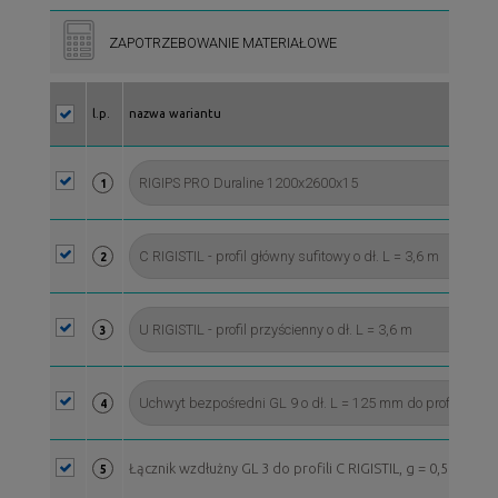
ZAPOTRZEBOWANIE MATERIAŁOWE
l.p.
nazwa wariantu
1
2
3
4
Łącznik wzdłużny GL 3 do profili C RIGISTIL, g = 0,55 mm
5