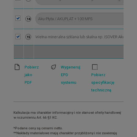
14
Wełna mineralna szklana lub skalna np. ISOVER Aku-Płyta/
15
Pobierz
Wygeneruj
jako
EPD
Pobierz
PDF
systemu
specyfikację
techniczną
Kalkulacja ma charakter informacyjny i nie stanowi oferty handlowej
w rozumieniu Art. 66 §1 KC.
*Podane ceny są cenami netto.
**Nakłady materiałowe mają charakter przybliżony i nie zawierają