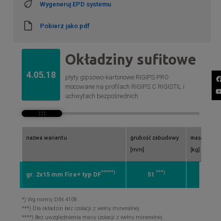
Wygeneruj EPD systemu
Pobierz jako pdf
Okładziny sufitowe
4.05.18
płyty gipsowo-kartonowe RIGIPS PRO
mocowane na profilach RIGIPS C RIGISTIL i
uchwytach bezpośrednich
nazwa wariantu
grubość zabudowy
masa zabu
[mm]
[kg]
*****)
***)
****
gr. 2x15 mm Fire+ typ DF
51
26
*) Wg normy DIN 4109.
***) Dla okładzin bez izolacji z wełny mineralnej.
****) Bez uwzględnienia masy izolacji z wełny mineralnej.