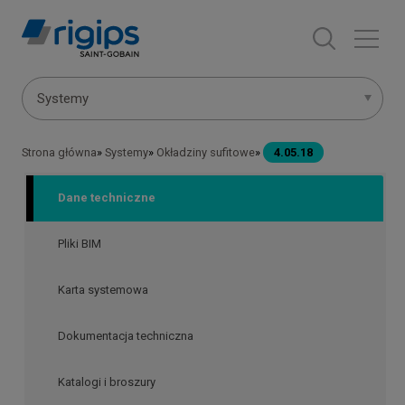
Przejdź
do
treści
Menu
Systemy
systemów
Strona główna
Systemy
Okładziny sufitowe
4.05.18
Ścieżka
nawigacyjna
Dane techniczne
Pliki BIM
Karta systemowa
Dokumentacja techniczna
Katalogi i broszury