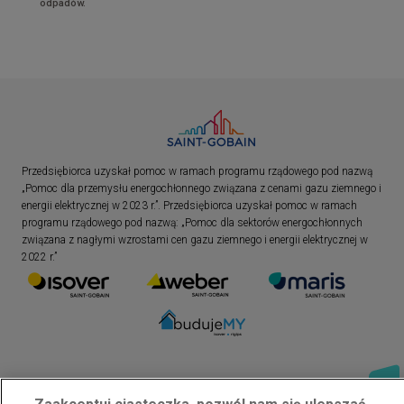
odpadów.
Przedsiębiorca uzyskał pomoc w ramach programu rządowego pod nazwą
„Pomoc dla przemysłu energochłonnego związana z cenami gazu ziemnego i
energii elektrycznej w 2023 r.”. Przedsiębiorca uzyskał pomoc w ramach
programu rządowego pod nazwą: „Pomoc dla sektorów energochłonnych
związana z nagłymi wzrostami cen gazu ziemnego i energii elektrycznej w
2022 r.”