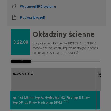
Wygeneruj EPD systemu
Pobierz jako pdf
Okładziny ścienne
3.22.00
płyty gipsowo-kartonowe RIGIPS PRO (4PRO™)
mocowane na konstrukcji wolnostojącej z profili
ściennych CW i UW ULTRASTIL®
nazwa wariantu
konstrukcj
rigips ult
gr. 1x12,5 mm typ A, Hydro typ H2, Fire typ F, Fire+
CW/
****)
typ DF lub Fire+ Hydro typ DFH2