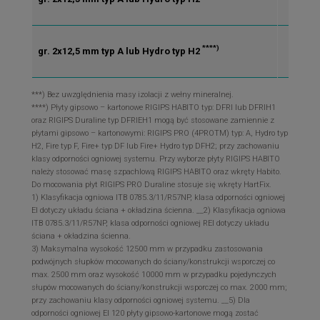
****)
gr. 2x12,5 mm typ A lub Hydro typ H2
CW/
***) Bez uwzględnienia masy izolacji z wełny mineralnej.
****) Płyty gipsowo – kartonowe RIGIPS HABITO typ: DFRI lub DFRIH1
oraz RIGIPS Duraline typ DFRIEH1 mogą być stosowane zamiennie z
płytami gipsowo – kartonowymi: RIGIPS PRO (4PROTM) typ: A, Hydro typ
H2, Fire typ F, Fire+ typ DF lub Fire+ Hydro typ DFH2; przy zachowaniu
klasy odporności ogniowej systemu. Przy wyborze płyty RIGIPS HABITO
należy stosować masę szpachlową RIGIPS HABITO oraz wkręty Habito.
Do mocowania płyt RIGIPS PRO Duraline stosuje się wkręty HartFix.
1) Klasyfikacja ogniowa ITB 0785.3/11/R57NP, klasa odporności ogniowej
EI dotyczy układu ściana + okładzina ścienna. __2) Klasyfikacja ogniowa
ITB 0785.3/11/R57NP, klasa odporności ogniowej REI dotyczy układu
ściana + okładzina ścienna.
3) Maksymalna wysokość 12500 mm w przypadku zastosowania
podwójnych słupków mocowanych do ściany/konstrukcji wsporczej co
max. 2500 mm oraz wysokość 10000 mm w przypadku pojedynczych
słupów mocowanych do ściany/konstrukcji wsporczej co max. 2000 mm;
przy zachowaniu klasy odporności ogniowej systemu. __5) Dla
odporności ogniowej EI 120 płyty gipsowo-kartonowe mogą zostać