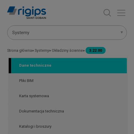
Przejdź
do
treści
Menu
Systemy
systemów
Strona główna
Systemy
Okładziny ścienne
3.22.00
Ścieżka
nawigacyjna
Dane techniczne
Pliki BIM
Karta systemowa
Dokumentacja techniczna
Katalogi i broszury