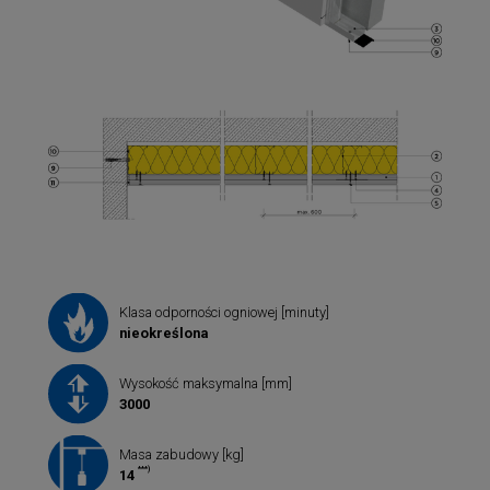
Klasa odporności ogniowej [minuty]
nieokreślona
Wysokość maksymalna [mm]
3000
Masa zabudowy [kg]
***)
14