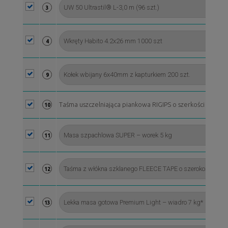
3
4
9
Taśma uszczelniająca piankowa RIGIPS o szerkości 50 mm, 
10
11
12
13