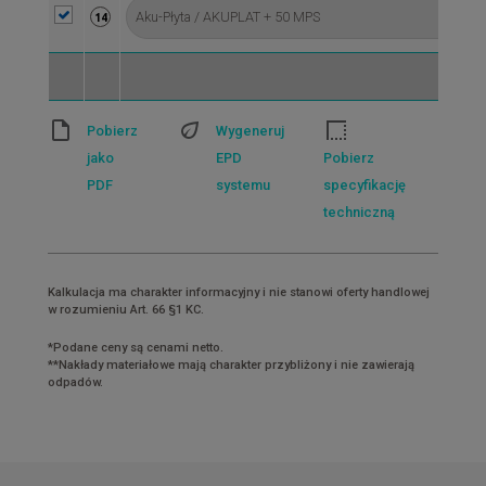
14
Pobierz
Wygeneruj
jako
EPD
Pobierz
PDF
systemu
specyfikację
techniczną
Kalkulacja ma charakter informacyjny i nie stanowi oferty handlowej
w rozumieniu Art. 66 §1 KC.
*Podane ceny są cenami netto.
**Nakłady materiałowe mają charakter przybliżony i nie zawierają
odpadów.