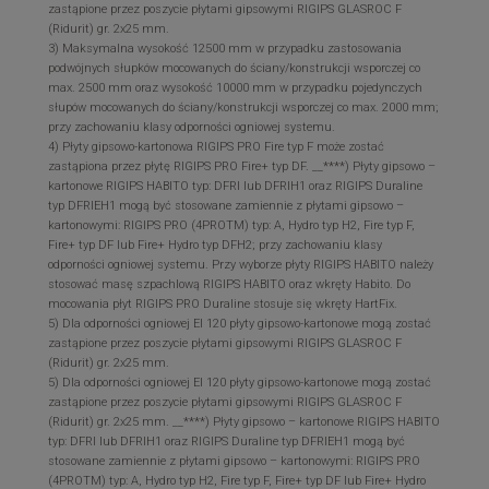
zastąpione przez poszycie płytami gipsowymi RIGIPS GLASROC F
(Ridurit) gr. 2x25 mm.
3) Maksymalna wysokość 12500 mm w przypadku zastosowania
podwójnych słupków mocowanych do ściany/konstrukcji wsporczej co
max. 2500 mm oraz wysokość 10000 mm w przypadku pojedynczych
słupów mocowanych do ściany/konstrukcji wsporczej co max. 2000 mm;
przy zachowaniu klasy odporności ogniowej systemu.
4) Płyty gipsowo-kartonowa RIGIPS PRO Fire typ F może zostać
zastąpiona przez płytę RIGIPS PRO Fire+ typ DF. __****) Płyty gipsowo –
kartonowe RIGIPS HABITO typ: DFRI lub DFRIH1 oraz RIGIPS Duraline
typ DFRIEH1 mogą być stosowane zamiennie z płytami gipsowo –
kartonowymi: RIGIPS PRO (4PROTM) typ: A, Hydro typ H2, Fire typ F,
Fire+ typ DF lub Fire+ Hydro typ DFH2; przy zachowaniu klasy
odporności ogniowej systemu. Przy wyborze płyty RIGIPS HABITO należy
stosować masę szpachlową RIGIPS HABITO oraz wkręty Habito. Do
mocowania płyt RIGIPS PRO Duraline stosuje się wkręty HartFix.
5) Dla odporności ogniowej EI 120 płyty gipsowo-kartonowe mogą zostać
zastąpione przez poszycie płytami gipsowymi RIGIPS GLASROC F
(Ridurit) gr. 2x25 mm.
5) Dla odporności ogniowej EI 120 płyty gipsowo-kartonowe mogą zostać
zastąpione przez poszycie płytami gipsowymi RIGIPS GLASROC F
(Ridurit) gr. 2x25 mm. __****) Płyty gipsowo – kartonowe RIGIPS HABITO
typ: DFRI lub DFRIH1 oraz RIGIPS Duraline typ DFRIEH1 mogą być
stosowane zamiennie z płytami gipsowo – kartonowymi: RIGIPS PRO
(4PROTM) typ: A, Hydro typ H2, Fire typ F, Fire+ typ DF lub Fire+ Hydro