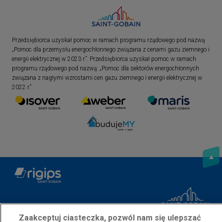
Przedsiębiorca uzyskał pomoc w ramach programu rządowego pod nazwą
„Pomoc dla przemysłu energochłonnego związana z cenami gazu ziemnego i
energii elektrycznej w 2023 r.”. Przedsiębiorca uzyskał pomoc w ramach
programu rządowego pod nazwą: „Pomoc dla sektorów energochłonnych
związana z nagłymi wzrostami cen gazu ziemnego i energii elektrycznej w
2022 r.”
Polityka prywatności
Skontaktuj się z nami
Zaakceptuj ciasteczka, pozwól nam się ulepszać