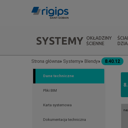
Przejdź
do
treści
Menu
SYSTEMY
OKŁADZINY
ŚCIA
systemów
ŚCIENNE
DZI
Strona główna
Systemy
Blendy
8.40.12
Ścieżka
nawigacyjna
Dane techniczne
8
Pliki BIM
Karta systemowa
na
Dokumentacja techniczna