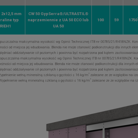
. 2x12,5 mm
CW 50 GypSerra®/ULTRASTIL®
raline typ
naprzemiennie z UA 50 ECO lub
100
59
1750
RIEH1
UA 50
opuszczalna maksymalna wysokość wg Opinii Technicznej ITB nr 00785/21/R418NZK. Kons
żności od miejsca jej wbudowania. Blenda nie może stanowić podkonstrukcji dla innych e
lędniać oddziaływanie sił poziomych i powinna być rozpatrzona pod kątem zastosowaniaz
Dopuszczalna maksymalna wysokość wg Opinii Technicznej ITB nr 00785/21/R418NZK. Kon
leżności od miejsca jej wbudowania. Blenda nie może stanowić podkonstrukcji dla innych
lędniać oddziaływanie sił poziomych i powinna być rozpatrzona pod kątem zastosowaniaz
3
Wypełnienie wełną mineralną szklaną o gęstości ≤ 16 kg/m
zalecane ze ze względów na izo
3
 Wypełnienie wełną mineralną szklaną o gęstości ≤ 16 kg/m
zalecane ze ze względów na iz