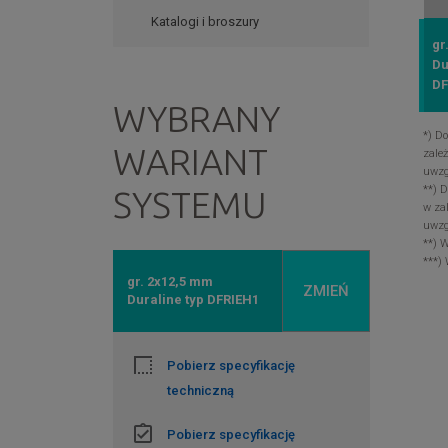
Katalogi i broszury
gr
Du
DF
WYBRANY
*) D
WARIANT
zale
uwzg
**) 
SYSTEMU
w za
uwzg
**) 
***)
gr. 2x12,5 mm
ZMIEŃ
Duraline typ DFRIEH1
Pobierz specyfikację
techniczną
Pobierz specyfikację