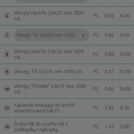
Wkręty HartFix 3,9x25 mm 1000
PC
0.06
6.00
6
szt.
PC
0.06
6.00
7
Wkręty HartFix 3,8x35 mm 1000
PC
0.08
13.00
8
szt.
Wkręty TB 3,5x35 mm 1000 szt.
PC
0.07
13.00
9
Wkręty "Pchełki" 3,9x11 mm 1000
PC
0.06
16.00
10
szt.
Kątownik mocujący do profili
PC
5.85
0.40
11
ościeżnicowych UA 75
Śruba M8 do profila UA z
PC
1.47
0.80
12
podkładką i nakrętką