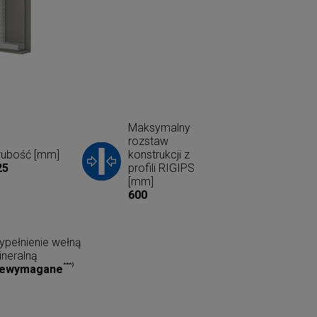
Maksymalny
rozstaw
rubość [mm]
konstrukcji z
25
profili RIGIPS
[mm]
600
pełnienie wełną
neralną
***)
iewymagane