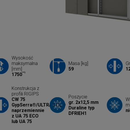
Wysokość
maksymalna
Masa [kg]
G
[mm]
59
1
**)
1750
Konstrukcja z
profili RIGIPS
Poszycie
CW 75
Wy
gr. 2x12,5 mm
GypSerra®/ULTRASTIL®
mi
Duraline typ
naprzemiennie
n
DFRIEH1
z UA 75 ECO
lub UA 75