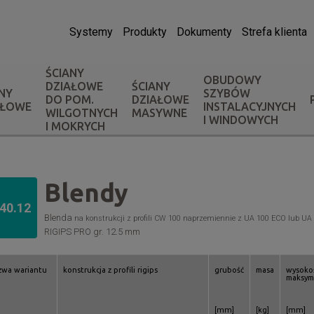
Systemy
Produkty
Dokumenty
Strefa klienta
ŚCIANY
OBUDOWY
DZIAŁOWE
ŚCIANY
NY
SZYBÓW
DO POM.
DZIAŁOWE
AŁOWE
INSTALACYJNYCH
WILGOTNYCH
MASYWNE
I WINDOWYCH
I MOKRYCH
Blendy
.40.12
Blenda
na konstrukcji z profili CW 100 naprzemiennie z UA 100 ECO lub UA
RIGIPS PRO gr. 12.5 mm
zwa wariantu
konstrukcja z profili rigips
grubość
masa
wysoko
maksym
[mm]
[kg]
[mm]