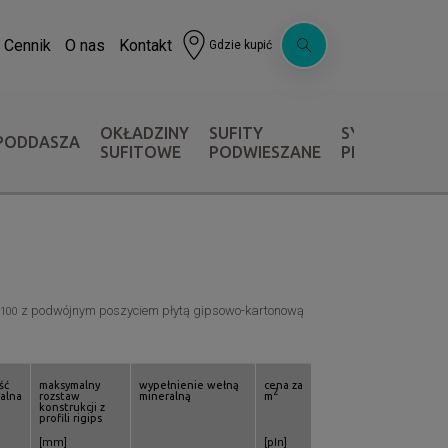
Cennik
O nas
Kontakt
Gdzie kupić
OKŁADZINY
SUFITY
SYSTEMY OC
PODDASZA
SUFITOWE
PODWIESZANE
PRZECIWPOŻ
z podwójnym poszyciem płytą gipsowo-kartonową
 100
ść
maksymalny
wypełnienie wełną
cena za
2
alna
rozstaw
mineralną
m
konstrukcji z
profili rigips
[mm]
[pln]