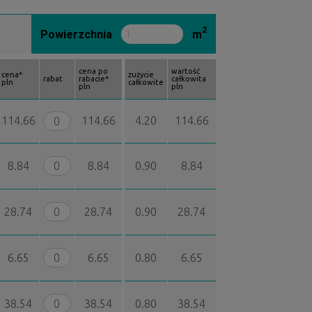
2
Powierzchnia
m
cena po
wartość
cena*
zużycie
rabat
rabacie*
całkowita
pln
całkowite
pln
pln
114.66
114.66
4.20
114.66
8.84
8.84
0.90
8.84
28.74
28.74
0.90
28.74
6.65
6.65
0.80
6.65
38.54
38.54
0.80
38.54