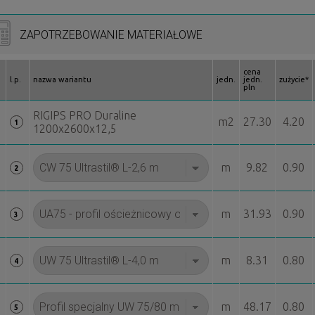
ZAPOTRZEBOWANIE MATERIAŁOWE
cena
l.p.
nazwa wariantu
jedn.
jedn.
zużycie*
pln
RIGIPS PRO Duraline
m2
27.30
4.20
1
1200x2600x12,5
m
9.82
0.90
2
m
31.93
0.90
3
m
8.31
0.80
4
m
48.17
0.80
5