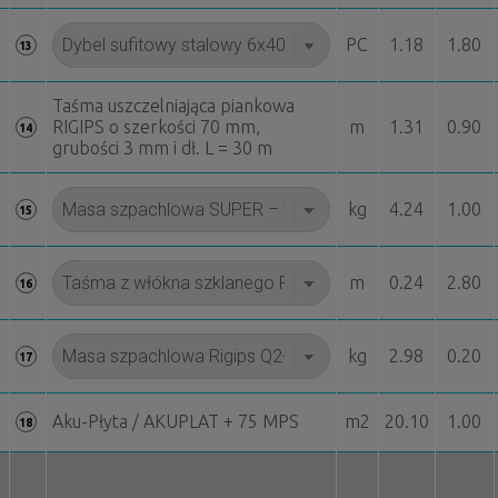
PC
1.18
1.80
13
Taśma uszczelniająca piankowa
RIGIPS o szerkości 70 mm,
m
1.31
0.90
14
grubości 3 mm i dł. L = 30 m
kg
4.24
1.00
15
m
0.24
2.80
16
kg
2.98
0.20
17
Aku-Płyta / AKUPLAT + 75 MPS
m2
20.10
1.00
18