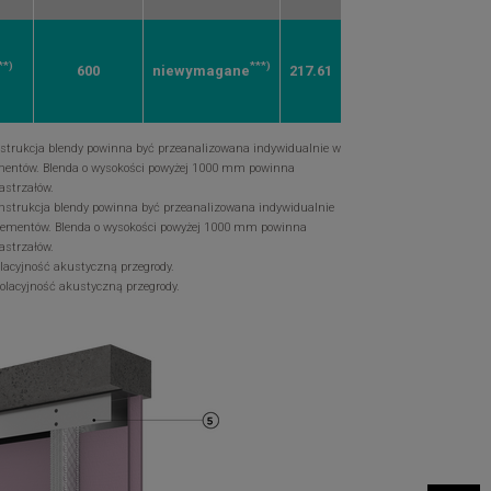
**)
***)
600
niewymagane
217.61
trukcja blendy powinna być przeanalizowana indywidualnie w
lementów. Blenda o wysokości powyżej 1000 mm powinna
astrzałów.
strukcja blendy powinna być przeanalizowana indywidualnie
 elementów. Blenda o wysokości powyżej 1000 mm powinna
astrzałów.
lacyjność akustyczną przegrody.
olacyjność akustyczną przegrody.