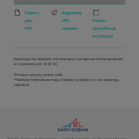
Pobierz
Wygeneruj
jako
EPD
Pobierz
PDF
systemu
specyfikację
techniczną
Kalkulacja ma charakter informacyjny i nie stanowi oferty handlowej
w rozumieniu Art. 66 §1 KC.
*Podane ceny są cenami netto.
**Nakłady materiałowe mają charakter przybliżony i nie zawierają
odpadów.