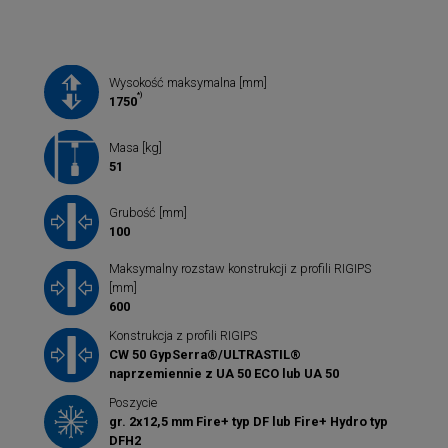
Wysokość maksymalna [mm]
*)
1750
Masa [kg]
51
Grubość [mm]
100
Maksymalny rozstaw konstrukcji z profili RIGIPS
[mm]
600
Konstrukcja z profili RIGIPS
CW 50 GypSerra®/ULTRASTIL®
naprzemiennie z UA 50 ECO lub UA 50
Poszycie
gr. 2x12,5 mm Fire+ typ DF lub Fire+ Hydro typ
DFH2