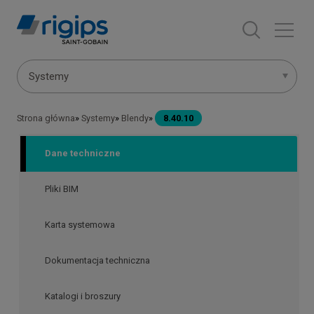
Przejdź
do
treści
Menu
Systemy
systemów
Strona główna
Systemy
Blendy
8.40.10
Ścieżka
nawigacyjna
Dane techniczne
Pliki BIM
Karta systemowa
Dokumentacja techniczna
Katalogi i broszury