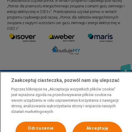
Przedsiębiorca uzyskał pomoc w ramach programu rządowego pod nazwą
„Pomoc dla przemysłu energochłonnego związana z cenami gazu ziemnego i
energii elektrycznej w 2023 r.”. Przedsiębiorca uzyskał pomoc w ramach
programu rządowego pod nazwą: „Pomoc dla sektorów energochłonnych
związana z nagłymi wzrostami cen gazu ziemnego i energii elektrycznej w
2022 r.”
Zaakceptuj ciasteczka, pozwól nam się ulepszać
Poprzez kliknięcie na „Akceptacja wszystkich plików cookie”
jest wyrażona zgoda na przechowywanie plików cookie na
swoim urządzeniu w celu usprawnienia korzystania z nawigacji
Polityka prywatności
Skontaktuj się z nami
strony, analizowania wykorzystania strony i wsparcia naszych
Stopka
działań marketingowych.
Odrzucenie
Akceptuję