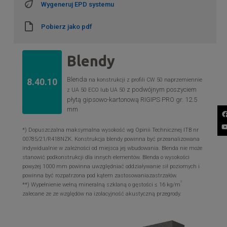
Wygeneruj EPD systemu
Pobierz jako pdf
Blendy
Blenda
na konstrukcji z profili CW 50 naprzemiennie
8.40.10
z podwójnym poszyciem
z UA 50 ECO lub UA 50
płytą gipsowo-kartonową RIGIPS PRO gr. 12.5
mm
*) Dopuszczalna maksymalna wysokość wg Opinii Technicznej ITB nr
00785/21/R418NZK. Konstrukcja blendy powinna być przeanalizowana
indywidualnie w zależności od miejsca jej wbudowania. Blenda nie może
stanowić podkonstrukcji dla innych elementów. Blenda o wysokości
powyżej 1000 mm powinna uwzględniać oddziaływanie sił poziomych i
powinna być rozpatrzona pod kątem zastosowaniazastrzałów.
3
**) Wypełnienie wełną mineralną szklaną o gęstości ≤ 16 kg/m
zalecane ze ze względów na izolacyjność akustyczną przegrody.