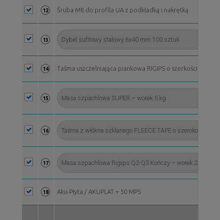
Śruba M8 do profila UA z podkładką i nakrętką
12
13
Taśma uszczelniająca piankowa RIGIPS o szerkości 50 mm, 
14
15
16
17
Aku-Płyta / AKUPLAT + 50 MPS
18