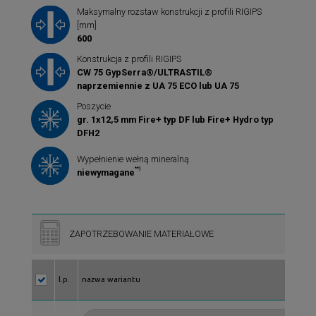
Maksymalny rozstaw konstrukcji z profili RIGIPS
[mm]
600
Konstrukcja z profili RIGIPS
CW 75 GypSerra®/ULTRASTIL®
naprzemiennie z UA 75 ECO lub UA 75
Poszycie
gr. 1x12,5 mm Fire+ typ DF lub Fire+ Hydro typ
DFH2
Wypełnienie wełną mineralną
**)
niewymagane
ZAPOTRZEBOWANIE MATERIAŁOWE
l.p.
nazwa wariantu