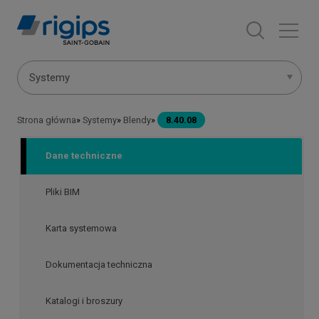
Przejdź
do
treści
Menu
Systemy
systemów
Strona główna
Systemy
Blendy
8.40.08
Ścieżka
nawigacyjna
Dane techniczne
Pliki BIM
Karta systemowa
Dokumentacja techniczna
Katalogi i broszury