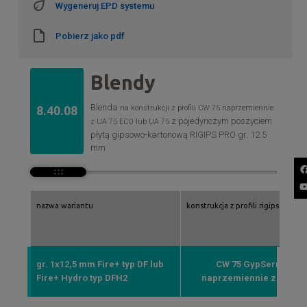
Wygeneruj EPD systemu
Pobierz jako pdf
Blendy
Blenda
na konstrukcji z profili CW 75 naprzemiennie
8.40.08
z pojedynczym poszyciem
z UA 75 ECO lub UA 75
płytą gipsowo-kartonową RIGIPS PRO gr. 12.5
mm
nazwa wariantu
konstrukcja z profili rigips
gr. 1x12,5 mm Fire+ typ DF lub
CW 75 GypSerra®/U
Fire+ Hydro typ DFH2
naprzemiennie z UA 75 