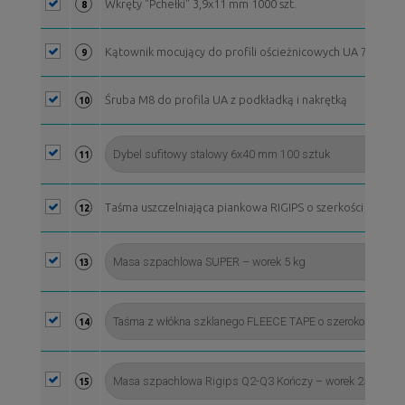
Wkręty "Pchełki" 3,9x11 mm 1000 szt.
8
Kątownik mocujący do profili ościeżnicowych UA 75
9
Śruba M8 do profila UA z podkładką i nakrętką
10
11
Taśma uszczelniająca piankowa RIGIPS o szerkości 70 mm, 
12
13
14
15