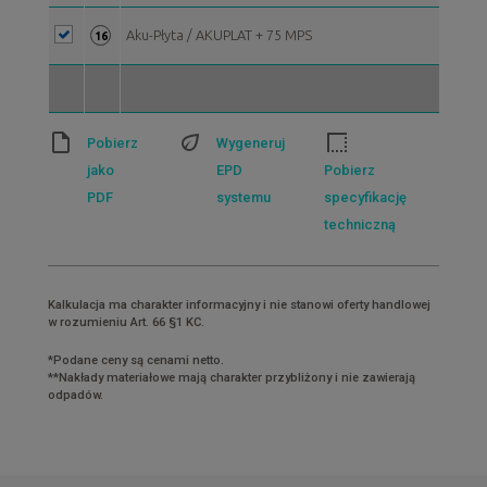
Aku-Płyta / AKUPLAT + 75 MPS
16
Pobierz
Wygeneruj
jako
EPD
Pobierz
PDF
systemu
specyfikację
techniczną
Kalkulacja ma charakter informacyjny i nie stanowi oferty handlowej
w rozumieniu Art. 66 §1 KC.
*Podane ceny są cenami netto.
**Nakłady materiałowe mają charakter przybliżony i nie zawierają
odpadów.