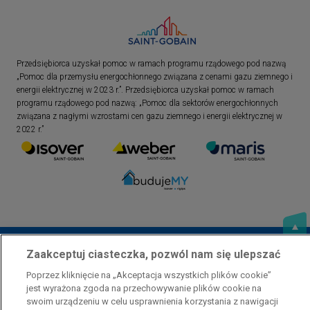
Przedsiębiorca uzyskał pomoc w ramach programu rządowego pod nazwą
„Pomoc dla przemysłu energochłonnego związana z cenami gazu ziemnego i
energii elektrycznej w 2023 r.”. Przedsiębiorca uzyskał pomoc w ramach
programu rządowego pod nazwą: „Pomoc dla sektorów energochłonnych
związana z nagłymi wzrostami cen gazu ziemnego i energii elektrycznej w
2022 r.”
Zaakceptuj ciasteczka, pozwól nam się ulepszać
Poprzez kliknięcie na „Akceptacja wszystkich plików cookie”
jest wyrażona zgoda na przechowywanie plików cookie na
swoim urządzeniu w celu usprawnienia korzystania z nawigacji
Polityka prywatności
Skontaktuj się z nami