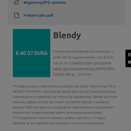
Wygeneruj EPD systemu
Pobierz jako pdf
Blendy
Kurtyna dymowa/blenda na konstrukcji z
8.40.07 DURA
profili CW 50 naprzemiennie z UA 50 ECO
z pojedynczym poszyciem
lub UA 50
płytą gipsowo-kartonową RIGPS PRO
DURALINE gr. 12.5 mm
**) Dopuszczalna maksymalna wysokość wg Opinii Technicznej ITB nr
00785/21/R418NZK. Konstrukcja blendy powinna być przeanalizowana
indywidualnie w zależności od miejsca jej wbudowania. Blenda nie może
stanowić podkonstrukcji dla innych elementów. Blenda o wysokości
powyżej 1000 mm powinna uwzględniać oddziaływanie sił poziomych i
powinna być rozpatrzona pod kątem zastosowaniazastrzałów.
3
***) Wypełnienie wełną mineralną szklaną o gęstości ≤ 16 kg/m
zalecane ze ze względów na izolacyjność akustyczną przegrody.