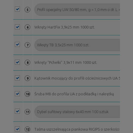
5
Wkręty HartFix 3,9x25 mm 1000 szt.
6
7
Wkręty "Pchełki" 3,9x11 mm 1000 szt.
8
Kątownik mocujący do profili ościeżnicowych UA 50
9
Śruba M8 do profila UA z podkładką i nakrętką
10
11
Taśma uszczelniająca piankowa RIGIPS o szerkości 50 mm, 
12