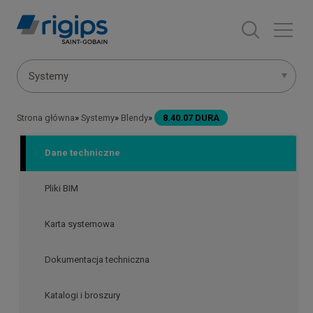
Przejdź
do
treści
Menu
Systemy
systemów
Strona główna
Systemy
Blendy
8.40.07 DURA
Ścieżka
nawigacyjna
Dane techniczne
Pliki BIM
Karta systemowa
Dokumentacja techniczna
Katalogi i broszury