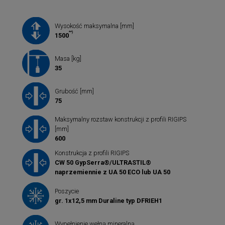
Wysokość maksymalna [mm]
**)
1500
Masa [kg]
35
Grubość [mm]
75
Maksymalny rozstaw konstrukcji z profili RIGIPS
[mm]
600
Konstrukcja z profili RIGIPS
CW 50 GypSerra®/ULTRASTIL®
naprzemiennie z UA 50 ECO lub UA 50
Poszycie
gr. 1x12,5 mm Duraline typ DFRIEH1
Wypełnienie wełną mineralną