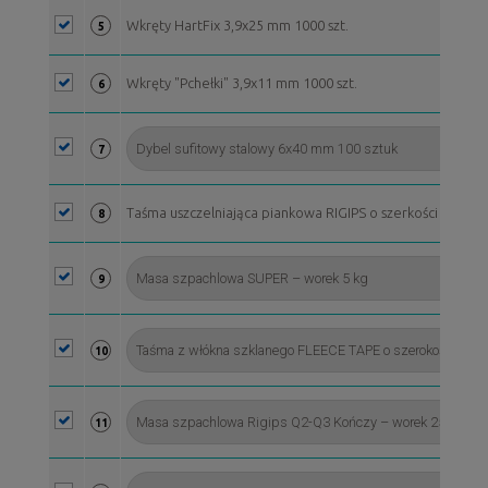
Wkręty HartFix 3,9x25 mm 1000 szt.
5
Wkręty "Pchełki" 3,9x11 mm 1000 szt.
6
7
Taśma uszczelniająca piankowa RIGIPS o szerkości 95 mm, 
8
9
10
11