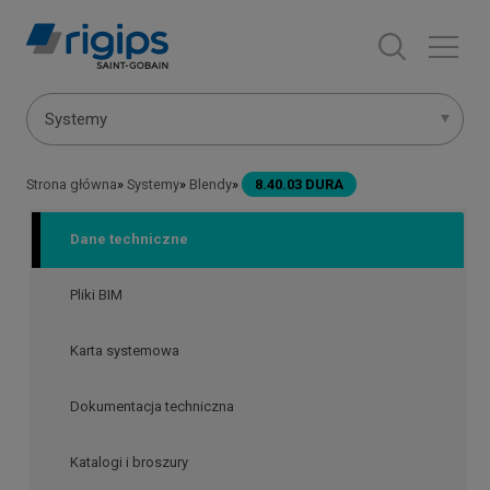
Przejdź
do
treści
Menu
Systemy
systemów
Strona główna
Systemy
Blendy
8.40.03 DURA
Ścieżka
nawigacyjna
Dane techniczne
Pliki BIM
Karta systemowa
Dokumentacja techniczna
Katalogi i broszury