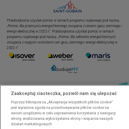
Przedsiębiorca uzyskał pomoc w ramach programu rządowego pod nazwą
„Pomoc dla przemysłu energochłonnego związana z cenami gazu ziemnego i
energii elektrycznej w 2023 r.”. Przedsiębiorca uzyskał pomoc w ramach
programu rządowego pod nazwą: „Pomoc dla sektorów energochłonnych
związana z nagłymi wzrostami cen gazu ziemnego i energii elektrycznej w
2022 r.”
Zaakceptuj ciasteczka, pozwól nam się ulepszać
Poprzez kliknięcie na „Akceptacja wszystkich plików cookie”
jest wyrażona zgoda na przechowywanie plików cookie na
swoim urządzeniu w celu usprawnienia korzystania z nawigacji
strony, analizowania wykorzystania strony i wsparcia naszych
Polityka prywatności
Skontaktuj się z nami
Stopka
działań marketingowych.