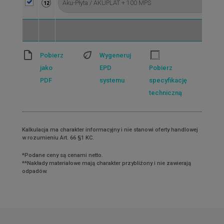
12
Pobierz
Wygeneruj
jako
EPD
Pobierz
PDF
systemu
specyfikację
techniczną
Kalkulacja ma charakter informacyjny i nie stanowi oferty handlowej
w rozumieniu Art. 66 §1 KC.
*Podane ceny są cenami netto.
**Nakłady materiałowe mają charakter przybliżony i nie zawierają
odpadów.