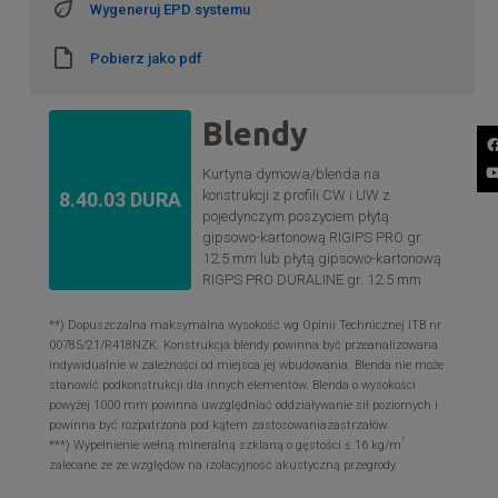
Wygeneruj EPD systemu
Pobierz jako pdf
Blendy
Kurtyna dymowa/blenda na
konstrukcji z profili CW i UW z
8.40.03 DURA
pojedynczym poszyciem płytą
gipsowo-kartonową RIGIPS PRO gr.
12.5 mm lub płytą gipsowo-kartonową
RIGPS PRO DURALINE gr. 12.5 mm
**) Dopuszczalna maksymalna wysokość wg Opinii Technicznej ITB nr
00785/21/R418NZK. Konstrukcja blendy powinna być przeanalizowana
indywidualnie w zależności od miejsca jej wbudowania. Blenda nie może
stanowić podkonstrukcji dla innych elementów. Blenda o wysokości
powyżej 1000 mm powinna uwzględniać oddziaływanie sił poziomych i
powinna być rozpatrzona pod kątem zastosowaniazastrzałów.
3
***) Wypełnienie wełną mineralną szklaną o gęstości ≤ 16 kg/m
zalecane ze ze względów na izolacyjność akustyczną przegrody.