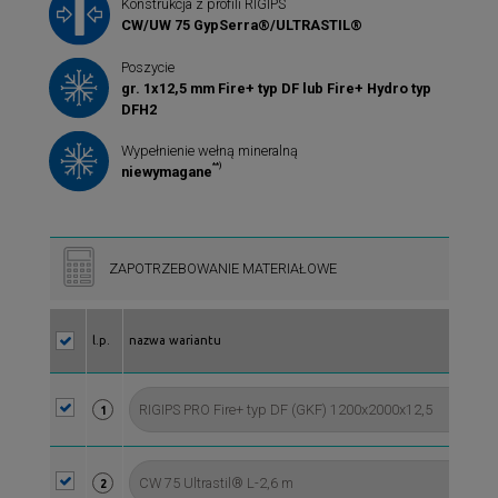
Konstrukcja z profili RIGIPS
CW/UW 75 GypSerra®/ULTRASTIL®
Poszycie
gr. 1x12,5 mm Fire+ typ DF lub Fire+ Hydro typ
DFH2
Wypełnienie wełną mineralną
**)
niewymagane
ZAPOTRZEBOWANIE MATERIAŁOWE
l.p.
nazwa wariantu
1
2