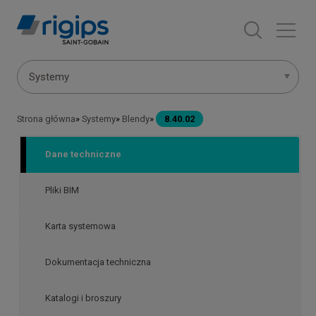
Przejdź
do
treści
Menu
Systemy
systemów
Strona główna
Systemy
Blendy
8.40.02
Ścieżka
nawigacyjna
Dane techniczne
Pliki BIM
Karta systemowa
Dokumentacja techniczna
Katalogi i broszury