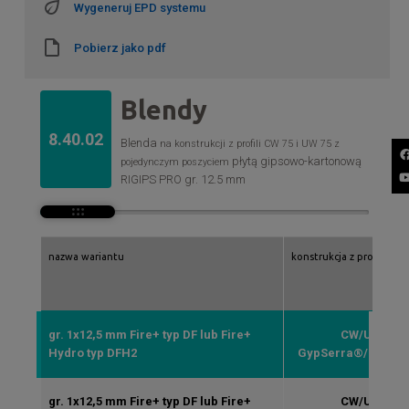
Wygeneruj EPD systemu
Pobierz jako pdf
Blendy
8.40.02
Blenda
na konstrukcji z profili CW 75 i UW 75 z
płytą gipsowo-kartonową
pojedynczym poszyciem
RIGIPS PRO gr. 12.5 mm
nazwa wariantu
konstrukcja z profili rigi
gr. 1x12,5 mm Fire+ typ DF lub Fire+
CW/UW 75
Hydro typ DFH2
GypSerra®/ULTRA
gr. 1x12,5 mm Fire+ typ DF lub Fire+
CW/UW 75