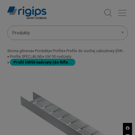
Przejdź
do
treści
Main
Produkty
navigation
Strona główna
Produkty
Profile
Profile do suchej zabudowy (DW...
Ścieżka
-
Profile SPECJALNE
UW 50 nadcięty
Profil UW50 nadcięty (do Rifle...
nawigacyjna
submenu