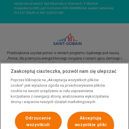
rejestrowe prowadzi Sąd Rejonowy w Gliwicach, X Wydział
Gospodarczy KRS, pod numerem KRS 0000086064, kapitał zakładowy
314 627 500,00 zł, NIP 5220101585.
Przedsiębiorca uzyskał pomoc w ramach programu rządowego pod nazwą
„Pomoc dla przemysłu energochłonnego związana z cenami gazu ziemnego i
energii elektrycznej w 2023 r.”. Przedsiębiorca uzyskał pomoc w ramach
programu rządowego pod nazwą: „Pomoc dla sektorów energochłonnych
Zaakceptuj ciasteczka, pozwól nam się ulepszać
związana z nagłymi wzrostami cen gazu ziemnego i energii elektrycznej w
Poprzez kliknięcie na „Akceptacja wszystkich plików
2022 r.”
cookie” jest wyrażona zgoda na przechowywanie plików
cookie na swoim urządzeniu w celu usprawnienia
korzystania z nawigacji strony, analizowania wykorzystania
strony i wsparcia naszych działań marketingowych.
Odrzucenie
Akceptuję
wszystkich
wszystkie pliki