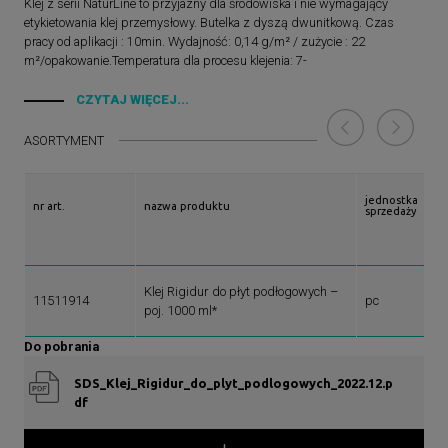
Klej z serii NaturLine to przyjazny dla środowiska i nie wymagający
etykietowania klej przemysłowy. Butelka z dyszą dwunitkową. Czas
pracy od aplikacji : 10min. Wydajność: 0,14 g/m² / zużycie : 22
m²/opakowanie.Temperatura dla procesu klejenia: 7-
25[°C].Zastosowanie:• Do klejenia wszystkich elementów jastrychowych
Rigidur w obszarze zamków oraz do klejenia dodatkowej warstwy masy
CZYTAJ WIĘCEJ...
Rigidur H do już zamontowanych elementów jastrychowych
Rigidur.Przygotowanie• Powierzchnia elementów jastrychowych Rigidur
ASORTYMENT
w obszarze zamków (wrębów) musi być czysta, wolna od kurzu i gładka
przed nałożeniem kleju. Wycięcia muszą być czyste, aby zapewnić
maksymalną szerokość spoin elementów jastrychowych 2 mm. Po
jednostka
nr art.
nazwa produktu
stwardnieniu kleju wszelkie istniejące spoiny można wypełnić masą
sprzedaży
szpachlową Rigips VARIO.
Klej Rigidur do płyt podłogowych –
11511914
pc
poj. 1000 ml*
Do pobrania
SDS_Klej_Rigidur_do_plyt_podlogowych_2022.12.p
df