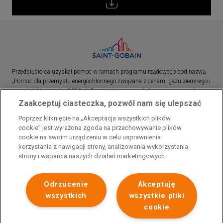
Przedsiębiorca uzyskał pomoc w ramach programu rządowego pod nazwą
„Pomoc dla przemysłu energochłonnego związana z cenami gazu ziemnego i
energii elektrycznej w 2023 r.”. Przedsiębiorca uzyskał pomoc w ramach
programu rządowego pod nazwą: „Pomoc dla sektorów energochłonnych
Zaakceptuj ciasteczka, pozwól nam się ulepszać
związana z nagłymi wzrostami cen gazu ziemnego i energii elektrycznej w
Poprzez kliknięcie na „Akceptacja wszystkich plików
2022 r.”
cookie” jest wyrażona zgoda na przechowywanie plików
cookie na swoim urządzeniu w celu usprawnienia
korzystania z nawigacji strony, analizowania wykorzystania
strony i wsparcia naszych działań marketingowych.
Odrzucenie
Akceptuję
wszystkich
wszystkie pliki
cookie