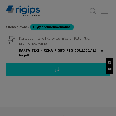
Przejdź
do
treści
Strona główna
Płyty promieniochłonne
Ścieżka
Karty techniczne | Karty techniczne | Płyty | Płyty
nawigacyjna
promieniochłonne
KARTA_TECHNICZNA_RIGIPS_RTG_600x2000x125__fo
lia.pdf