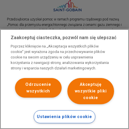
Przedsiębiorca uzyskał pomoc w ramach programu rządowego pod nazwą
„Pomoc dla przemysłu energochłonnego związana z cenami gazu ziemnego i
energii elektrycznej w 2023 r.”. Przedsiębiorca uzyskał pomoc w ramach
programu rządowego pod nazwą: „Pomoc dla sektorów energochłonnych
Zaakceptuj ciasteczka, pozwól nam się ulepszać
związana z nagłymi wzrostami cen gazu ziemnego i energii elektrycznej w
Poprzez kliknięcie na „Akceptacja wszystkich plików
2022 r.”
cookie” jest wyrażona zgoda na przechowywanie plików
cookie na swoim urządzeniu w celu usprawnienia
korzystania z nawigacji strony, analizowania wykorzystania
strony i wsparcia naszych działań marketingowych.
Odrzucenie
Akceptuję
wszystkich
wszystkie pliki
cookie
Ustawienia plików cookie
Polityka prywatności
Skontaktuj się z nami
Stopka