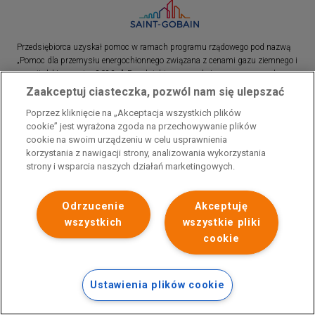
Przedsiębiorca uzyskał pomoc w ramach programu rządowego pod nazwą
„Pomoc dla przemysłu energochłonnego związana z cenami gazu ziemnego i
energii elektrycznej w 2023 r.”. Przedsiębiorca uzyskał pomoc w ramach
programu rządowego pod nazwą: „Pomoc dla sektorów energochłonnych
Zaakceptuj ciasteczka, pozwól nam się ulepszać
związana z nagłymi wzrostami cen gazu ziemnego i energii elektrycznej w
Poprzez kliknięcie na „Akceptacja wszystkich plików
2022 r.”
cookie” jest wyrażona zgoda na przechowywanie plików
cookie na swoim urządzeniu w celu usprawnienia
korzystania z nawigacji strony, analizowania wykorzystania
strony i wsparcia naszych działań marketingowych.
Odrzucenie
Akceptuję
wszystkich
wszystkie pliki
cookie
Ustawienia plików cookie
Polityka prywatności
Skontaktuj się z nami
Stopka