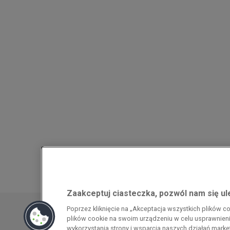
Zaakceptuj ciasteczka, pozwól nam się u
Przedsiębiorca uzyskał pomoc w ramach
Poprzez kliknięcie na „Akceptacja wszystkich plików 
energochłonnego związana z cenami gazu z
plików cookie na swoim urządzeniu w celu usprawnienia
pomoc w ramach programu rządowego pod
wykorzystania strony i wsparcia naszych działań mark