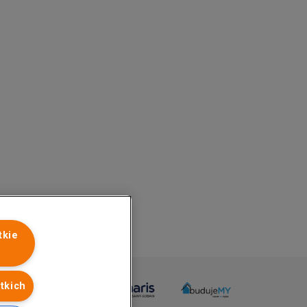
tkie
tkich