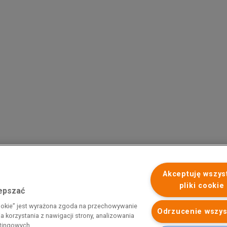
Akceptuję wszys
pliki cookie
lepszać
 programu rządowego pod nazwą „Pomoc dla przemysłu
cookie” jest wyrażona zgoda na przechowywanie
iemnego i energii elektrycznej w 2023 r.”. Przedsiębiorca uzyskał
Odrzucenie wszys
 korzystania z nawigacji strony, analizowania
 nazwą: „Pomoc dla sektorów energochłonnych związana z nagłymi
etingowych.