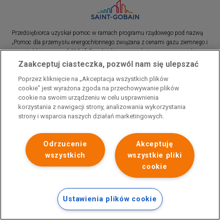
Przedsiębiorca uzyskał pomoc w ramach programu rządowego pod nazwą
„Pomoc dla przemysłu energochłonnego związana z cenami gazu ziemnego i
energii elektrycznej w 2023 r.”. Przedsiębiorca uzyskał pomoc w ramach
programu rządowego pod nazwą: „Pomoc dla sektorów energochłonnych
Zaakceptuj ciasteczka, pozwól nam się ulepszać
związana z nagłymi wzrostami cen gazu ziemnego i energii elektrycznej w
Poprzez kliknięcie na „Akceptacja wszystkich plików
2022 r.”
cookie” jest wyrażona zgoda na przechowywanie plików
cookie na swoim urządzeniu w celu usprawnienia
korzystania z nawigacji strony, analizowania wykorzystania
strony i wsparcia naszych działań marketingowych.
Odrzucenie
Akceptuję
wszystkich
wszystkie pliki
cookie
Ustawienia plików cookie
Polityka prywatności
Skontaktuj się z nami
Stopka