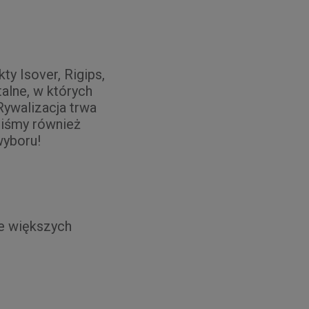
y Isover, Rigips,
alne, w których
Rywalizacja trwa
liśmy również
 wyboru!
ze większych