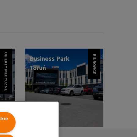
OBIEKTY MEDYCZNE
BIUROWCE
Business Park
Toruń
TORUŃ
tkie