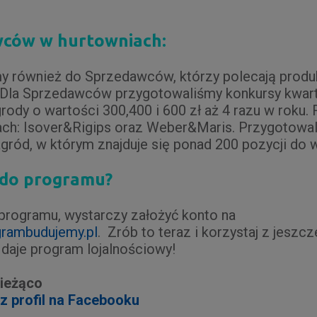
wców w hurtowniach:
y również do Sprzedawców, którzy polecają produkt
 Dla Sprzedawców przygotowaliśmy konkursy kwart
dy o wartości 300,400 i 600 zł aż 4 razu w roku. 
ch: Isover&Rigips oraz Weber&Maris. Przygotowa
agród, w którym znajduje się ponad 200 pozycji do
 do programu?
programu, wystarczy założyć konto na
rambudujemy.pl
. Zrób to teraz i korzystaj z jeszc
 daje program lojalnościowy!
bieżąco
z profil na Facebooku