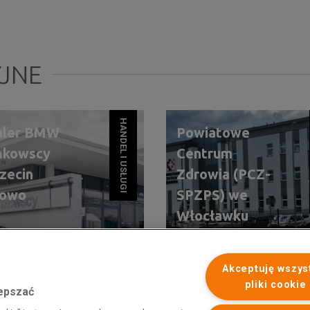
YJNE
HANDEL I USŁUGI
aler BMW
Powiatowe
ńkowscy
Centrum
zecin
Zdrowia (PCZ-
towo
SPZPS) we
Włocławku
SZCZECIN
WŁOCŁAWEK
Akceptuję wszys
pliki cookie
lepszać
 programu rządowego pod nazwą „Pomoc dla przemysłu