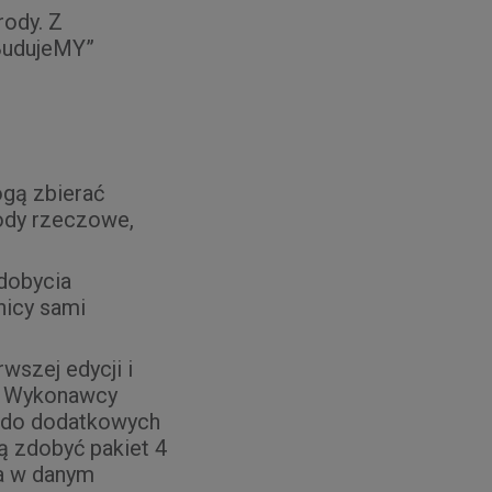
rody. Z
„BudujeMY”
gą zbierać
rody rzeczowe,
.
dobycia
nicy sami
wszej edycji i
u Wykonawcy
z do dodatkowych
ą zdobyć pakiet 4
ia w danym