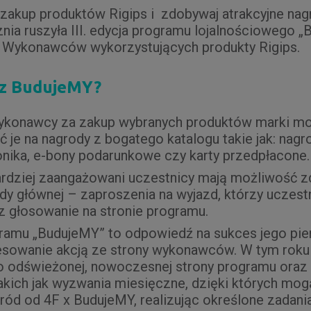
 zakup produktów Rigips i zdobywaj atrakcyjne nag
nia ruszyła III. edycja programu lojalnościowego 
 Wykonawców wykorzystujących produkty Rigips.
 z BudujeMY?
ykonawcy za zakup wybranych produktów marki mo
ć je na nagrody z bogatego katalogu takie jak: nag
ronika, e-bony podarunkowe czy karty przedpłacone
rdziej zaangażowani uczestnicy mają możliwość z
dy głównej – zaproszenia na wyjazd, którzy uczest
z głosowanie na stronie programu.
ramu „BudujeMY” to odpowiedź na sukces jego pier
esowanie akcją ze strony wykonawców. W tym rok
o odświeżonej, nowoczesnej strony programu ora
takich jak wyzwania miesięczne, dzięki których mog
ód od 4F x BudujeMY, realizując określone zadan