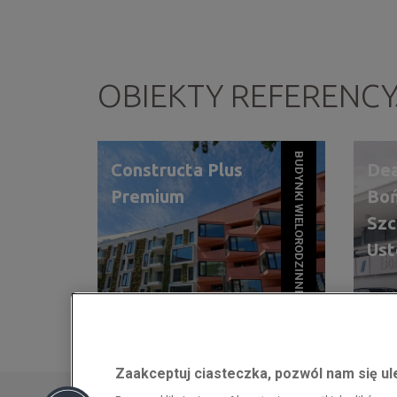
OBIEKTY REFERENC
BUDYNKI WIELORODZINNE
Constructa Plus
De
Premium
Bo
Szc
Us
POZNAŃ
Zaakceptuj ciasteczka, pozwól nam się u
Przedsiębiorca uzyskał pomoc w ramach