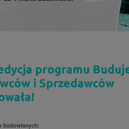
 edycja programu Buduj
wców i Sprzedawców
owała!
 budowlanych: