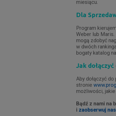
miesiącu.
Dla Sprzeda
Program kierujem
Weber lub Maris.
mogą zdobyć nagro
w dwóch rankinga
bogaty katalog n
Jak dołączyć
Aby dołączyć do 
stronie
www.prog
możliwości, jakie
Bądź z nami na 
i
zaobserwuj nas