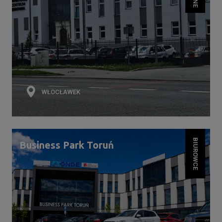
WŁOCŁAWEK
BIUROWCE
Business Park Toruń