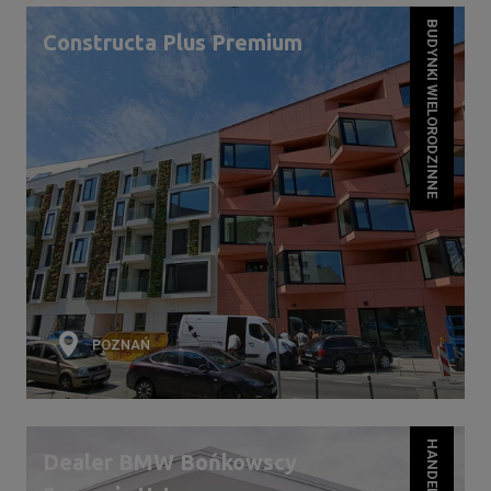
BUDYNKI WIELORODZINNE
Constructa Plus Premium
POZNAŃ
Dealer BMW Bońkowscy