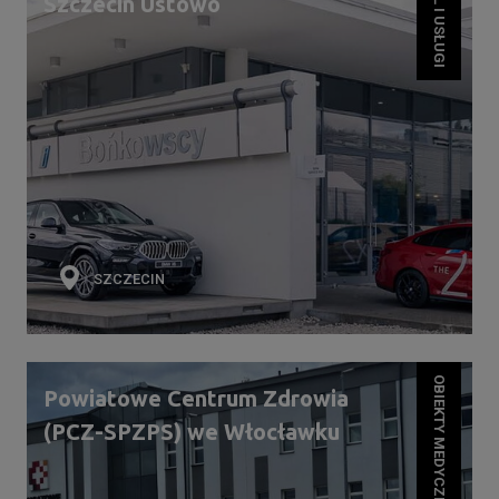
HANDEL I USŁUGI
Szczecin Ustowo
SZCZECIN
OBIEKTY MEDYCZNE
Powiatowe Centrum Zdrowia
(PCZ-SPZPS) we Włocławku