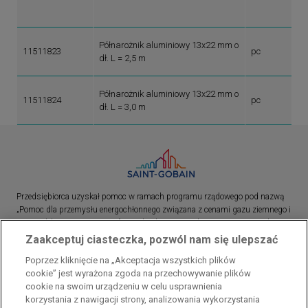
Półnarożnik aluminiowy 13x22 mm o
11511823
pc
dł. L = 2,5 m
Półnarożnik aluminiowy 13x22 mm o
11511824
pc
dł. L = 3,0 m
Przedsiębiorca uzyskał pomoc w ramach programu rządowego pod nazwą
„Pomoc dla przemysłu energochłonnego związana z cenami gazu ziemnego i
energii elektrycznej w 2023 r.”. Przedsiębiorca uzyskał pomoc w ramach
programu rządowego pod nazwą: „Pomoc dla sektorów energochłonnych
Zaakceptuj ciasteczka, pozwól nam się ulepszać
związana z nagłymi wzrostami cen gazu ziemnego i energii elektrycznej w
Poprzez kliknięcie na „Akceptacja wszystkich plików
2022 r.”
cookie” jest wyrażona zgoda na przechowywanie plików
cookie na swoim urządzeniu w celu usprawnienia
korzystania z nawigacji strony, analizowania wykorzystania