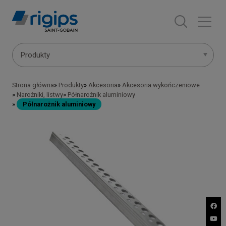
Przejdź
do
treści
Main
Produkty
navigation
Strona główna
Produkty
Akcesoria
Akcesoria wykończeniowe
Ścieżka
-
Narożniki, listwy
Półnarożnik aluminiowy
Półnarożnik aluminiowy
nawigacyjna
submenu