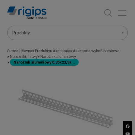
Przejdź
do
treści
Main
Produkty
navigation
Strona główna
Produkty
Akcesoria
Akcesoria wykończeniowe
Ścieżka
-
Narożniki, listwy
Narożnik aluminiowy
Narożnik aluminiowy 0,35x23,5x...
nawigacyjna
submenu