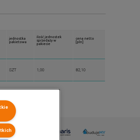
ilość jednostek
jednostka
cena netto
sprzedaży w
pakietowa
[pln]
pakiecie
SZT
1,00
82,10
tkie
tkich