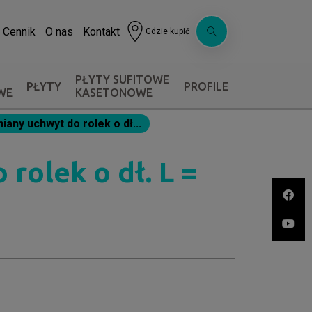
Cennik
O nas
Kontakt
Gdzie kupić
PŁYTY SUFITOWE
PŁYTY
PROFILE
WE
KASETONOWE
iany uchwyt do rolek o dł...
rolek o dł. L =