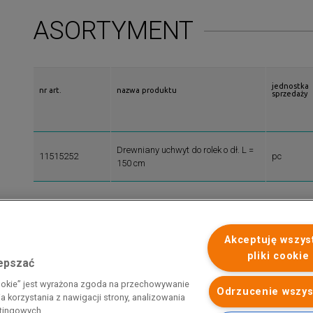
ASORTYMENT
jednostka
nr art.
nazwa produktu
sprzedaży
Drewniany uchwyt do rolek o dł. L =
11515252
pc
150 cm
Akceptuję wszys
pliki cookie
lepszać
 programu rządowego pod nazwą „Pomoc dla przemysłu
cookie” jest wyrażona zgoda na przechowywanie
iemnego i energii elektrycznej w 2023 r.”. Przedsiębiorca uzyskał
Odrzucenie wszys
 korzystania z nawigacji strony, analizowania
 nazwą: „Pomoc dla sektorów energochłonnych związana z nagłymi
etingowych.