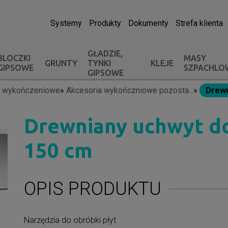
Systemy
Produkty
Dokumenty
Strefa klienta
GŁADZIE,
BLOCZKI
MASY
GRUNTY
TYNKI
KLEJE
GIPSOWE
SZPACHLO
GIPSOWE
a wykończeniowe
Akcesoria wykończniowe pozosta...
Drewn
Drewniany uchwyt do 
150 cm
OPIS PRODUKTU
Narzędzia do obróbki płyt