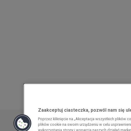
Zaakceptuj ciasteczka, pozwól nam się u
Przedsiębiorca uzyskał pomoc w ramach
Poprzez kliknięcie na „Akceptacja wszystkich plików 
energochłonnego związana z cenami gazu z
plików cookie na swoim urządzeniu w celu usprawnienia
pomoc w ramach programu rządowego pod
wykorzystania strony i wsparcia naszych działań mark