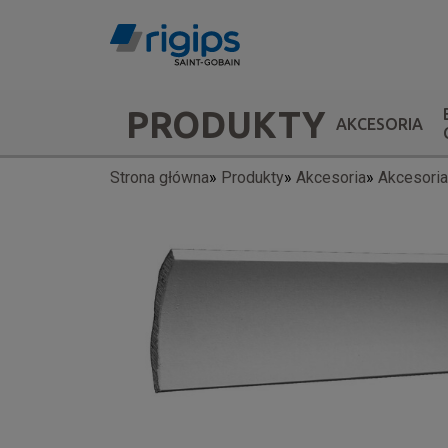
Przejdź
do
treści
Main
PRODUKTY
AKCESORIA
navigation
Strona główna
Produkty
Akcesoria
Akcesori
Ścieżka
-
nawigacyjna
submenu