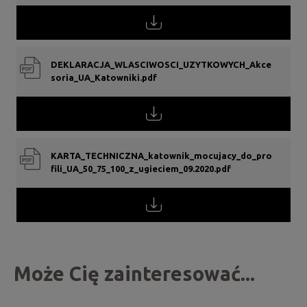
DEKLARACJA_WLASCIWOSCI_UZYTKOWYCH_Akce
soria_UA_Katowniki.pdf
KARTA_TECHNICZNA_katownik_mocujacy_do_pro
fili_UA_50_75_100_z_ugieciem_09.2020.pdf
Może Cię zainteresować...