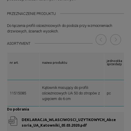
PRZEZNACZENIE PRODUKTU
Do łączenia profili ościeżnicowych do podoża przy wzmocnieniach
drzwiowych, ścianach wysokich.
ASORTYMENT
jednostka
nr art.
nazwa produktu
sprzedaży
Kątownik mocujący do profili
11515085
ościeżnicowych UA 50 do stropów z
pc
ugięciem do 6 cm
Do pobrania
DEKLARACJA_WLASCIWOSCI_UZYTKOWYCH_Akce
soria_UA_Katowniki_05.03.2020.pdf