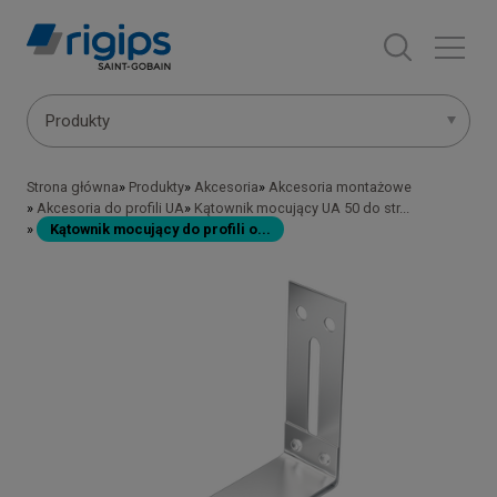
Przejdź
do
treści
Main
Produkty
navigation
Strona główna
Produkty
Akcesoria
Akcesoria montażowe
Ścieżka
-
Akcesoria do profili UA
Kątownik mocujący UA 50 do str...
Kątownik mocujący do profili o...
nawigacyjna
submenu