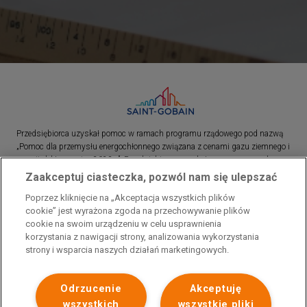
Przedsiębiorca uzyskał pomoc w ramach programu rządowego pod nazwą
„Pomoc dla przemysłu energochłonnego związana z cenami gazu ziemnego i
energii elektrycznej w 2023 r.”. Przedsiębiorca uzyskał pomoc w ramach
programu rządowego pod nazwą: „Pomoc dla sektorów energochłonnych
Zaakceptuj ciasteczka, pozwól nam się ulepszać
związana z nagłymi wzrostami cen gazu ziemnego i energii elektrycznej w
Poprzez kliknięcie na „Akceptacja wszystkich plików
2022 r.”
cookie” jest wyrażona zgoda na przechowywanie plików
cookie na swoim urządzeniu w celu usprawnienia
korzystania z nawigacji strony, analizowania wykorzystania
strony i wsparcia naszych działań marketingowych.
Odrzucenie
Akceptuję
wszystkich
wszystkie pliki