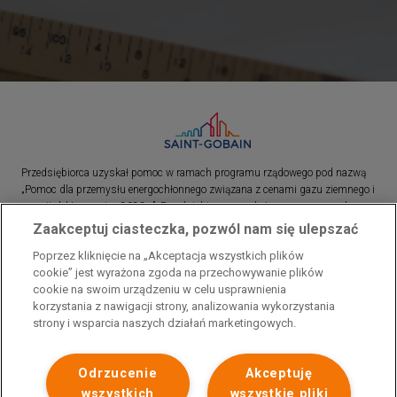
Przedsiębiorca uzyskał pomoc w ramach programu rządowego pod nazwą
„Pomoc dla przemysłu energochłonnego związana z cenami gazu ziemnego i
energii elektrycznej w 2023 r.”. Przedsiębiorca uzyskał pomoc w ramach
programu rządowego pod nazwą: „Pomoc dla sektorów energochłonnych
Zaakceptuj ciasteczka, pozwól nam się ulepszać
związana z nagłymi wzrostami cen gazu ziemnego i energii elektrycznej w
Poprzez kliknięcie na „Akceptacja wszystkich plików
2022 r.”
cookie” jest wyrażona zgoda na przechowywanie plików
cookie na swoim urządzeniu w celu usprawnienia
korzystania z nawigacji strony, analizowania wykorzystania
strony i wsparcia naszych działań marketingowych.
Odrzucenie
Akceptuję
wszystkich
wszystkie pliki